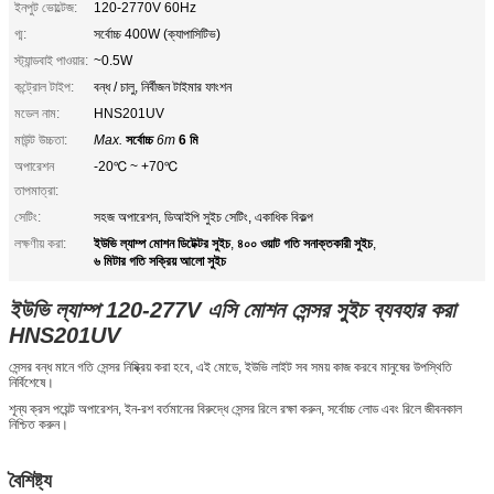
ইনপুট ভোল্টেজ:
120-2770V 60Hz
গ্ম:
সর্বোচ্চ 400W (ক্যাপাসিটিভ)
স্ট্যান্ডবাই পাওয়ার:
~0.5W
কন্ট্রোল টাইপ:
বন্ধ / চালু, নির্বীজন টাইমার ফাংশন
মডেল নাম:
HNS201UV
মাউন্ট উচ্চতা:
Max.
সর্বোচ্চ
6m
6 মি
অপারেশন
-20℃ ~ +70℃
তাপমাত্রা:
সেটিং:
সহজ অপারেশন, ডিআইপি সুইচ সেটিং, একাধিক বিকল্প
ইউভি ল্যাম্প মোশন ডিটেক্টর সুইচ
৪০০ ওয়াট গতি সনাক্তকারী সুইচ
লক্ষণীয় করা:
,
,
৬ মিটার গতি সক্রিয় আলো সুইচ
ইউভি ল্যাম্প 120-277V এসি মোশন সেন্সর সুইচ ব্যবহার করা
HNS201UV
সেন্সর বন্ধ মানে গতি সেন্সর নিষ্ক্রিয় করা হবে, এই মোডে, ইউভি লাইট সব সময় কাজ করবে মানুষের উপস্থিতি
নির্বিশেষে।
শূন্য ক্রস পয়েন্ট অপারেশন, ইন-রশ বর্তমানের বিরুদ্ধে সেন্সর রিলে রক্ষা করুন, সর্বোচ্চ লোড এবং রিলে জীবনকাল
নিশ্চিত করুন।
বৈশিষ্ট্য