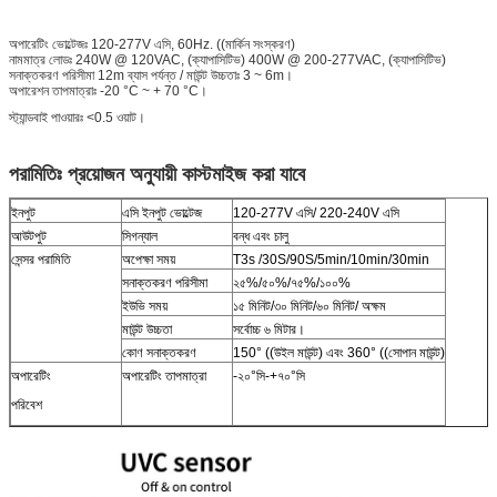
অপারেটিং ভোল্টেজঃ 120-277V এসি, 60Hz. ((মার্কিন সংস্করণ)
নামমাত্র লোডঃ 240W @ 120VAC, (ক্যাপাসিটিভ) 400W @ 200-277VAC, (ক্যাপাসিটিভ)
সনাক্তকরণ পরিসীমা 12m ব্যাস পর্যন্ত / মাউন্ট উচ্চতাঃ 3 ~ 6m।
অপারেশন তাপমাত্রাঃ -20 °C ~ + 70 °C।
স্ট্যান্ডবাই পাওয়ারঃ <0.5 ওয়াট।
পরামিতিঃ প্রয়োজন অনুযায়ী কাস্টমাইজ করা যাবে
ইনপুট
এসি ইনপুট ভোল্টেজ
120-277V এসি/ 220-240V এসি
আউটপুট
সিগন্যাল
বন্ধ এবং চালু
সেন্সর পরামিতি
অপেক্ষা সময়
T3s /30S/90S/5min/10min/30min
সনাক্তকরণ পরিসীমা
২৫%/৫০%/৭৫%/১০০%
ইউভি সময়
১৫ মিনিট/৩০ মিনিট/৬০ মিনিট/ অক্ষম
মাউন্ট উচ্চতা
সর্বোচ্চ ৬ মিটার।
কোণ সনাক্তকরণ
150° ((উইল মাউন্ট) এবং 360° ((সোপান মাউন্ট)
অপারেটিং
অপারেটিং তাপমাত্রা
-২০°সি-+৭০°সি
পরিবেশ