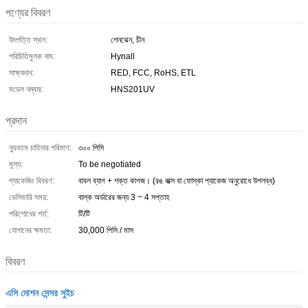
পণ্যের বিবরণ
উৎপত্তি স্থল:
শেনঝেন, চীন
পরিচিতিমুলক নাম:
Hynall
সাক্ষ্যদান:
RED, FCC, RoHS, ETL
মডেল নম্বার:
HNS201UV
প্রদান
ন্যূনতম চাহিদার পরিমাণ:
৩০০ পিসি
মূল্য:
To be negotiated
প্যাকেজিং বিবরণ:
বাবল ব্যাগ + শক্ত কাগজ। (রঙ বাক্স বা ফোস্কা প্যাকেজ অনুরোধে উপলব্ধ)
ডেলিভারি সময়:
বাল্ক অর্ডারের জন্য 3 ~ 4 সপ্তাহ
পরিশোধের শর্ত:
টি/টি
যোগানের ক্ষমতা:
30,000 পিসি / মাস
বিবরণ
এসি মোশন সেন্সর সুইচ