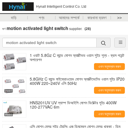
Hynall Intelligent Control Co. Ltd
বাড়ি
পণ্য
আমাদের সম্পর্কে
কারখানা ভ্রমণ
>>
motion activated light switch
গুণ
supplier.
(28)
1 ওয়াট 5.8Gz C ব্যান্ড মোশন অ্যাক্টিভড ওয়াল সুইচ শূন্য - ক্রস পয়েন্ট
অপারেশন
এখন অনুসন্ধান করুন
5.8GHz C ব্যান্ড মাইক্রোওয়েভ মোশন অ্যাক্টিভেটেড ওয়াল সুইচ IP20
400W 220~240V এসি 50Hz
এখন অনুসন্ধান করুন
HNS201UV UV ল্যাম্প ডিআইপি মোশন ডিটেক্টর সুইচ 400W
120-277VAC 6m
এখন অনুসন্ধান করুন
এসি মোশন সেন্সর সুইচ ট্রেলিং এজ ডিমমেবল মোশন সেন্সর ধাক্কা - ডিম