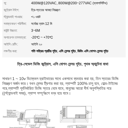
গ্ম:
400W@120VAC, 800W@200~277VAC (ক্যাপাসিটিভ)
কন্ট্রোল টাইপ:
ত্রি-স্তরের আবছা নিয়ন্ত্রণ
স্ট্যান্ডবাই পাওয়ার:
<১ ওয়াট
সনাক্তকরণ পরিসীমা:
সর্বোচ্চ ব্যাস 12 মি
মাউন্ট উচ্চতা:
3~6M
অপারেশন তাপমাত্রা:
-20℃ ~ +70℃
আইপি রেটিং:
আইপি ২০
গতি সক্রিয় প্রাচীর সুইচ
এসি সেন্সর সুইচ
ডিমিং এসি মোশন সেন্সর সুইচ
লক্ষণীয় করা:
,
,
ত্রি-লেভেল ডিমিং কন্ট্রোল, এসি মোশন সেন্সর সুইচ, পৃথক অ্যান্টেনা মাথা
সাধারণ 1 ~ 10v ডিম্বেবল ড্রাইভারের সাথে একসাথে ব্যবহার করা হয়, তিন স্তরের ডিমিং
নিয়ন্ত্রণ অর্জন করে। যখন সেন্সর ট্রিগার করা হয়, ল্যাম্পটি 100% চালু হবে, হোল্ড-টাইমের
পরে,ল্যাম্পটি পূর্বনির্ধারিত ডিমিং স্তরে নেমে যাবে, মানুষের আরো দীর্ঘ অনুপস্থিতির পরে
((স্ট্যান্ডবাই সময়), ল্যাম্প সম্পূর্ণরূপে বন্ধ হয়ে যাবে।