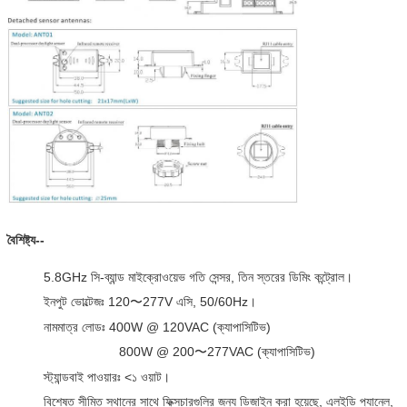
বৈশিষ্ট্য--
5.8GHz সি-ব্যান্ড মাইক্রোওয়েভ গতি সেন্সর, তিন স্তরের ডিমিং কন্ট্রোল।
ইনপুট ভোল্টেজঃ 120〜277V এসি, 50/60Hz।
নামমাত্র লোডঃ 400W @ 120VAC (ক্যাপাসিটিভ)
800W @ 200〜277VAC (ক্যাপাসিটিভ)
স্ট্যান্ডবাই পাওয়ারঃ <১ ওয়াট।
বিশেষত সীমিত স্থানের সাথে ফিক্সচারগুলির জন্য ডিজাইন করা হয়েছে, এলইডি প্যানেল,