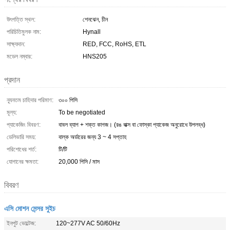
উৎপত্তি স্থল:
শেনঝেন, চীন
পরিচিতিমুলক নাম:
Hynall
সাক্ষ্যদান:
RED, FCC, RoHS, ETL
মডেল নম্বার:
HNS205
প্রদান
ন্যূনতম চাহিদার পরিমাণ:
৩০০ পিসি
মূল্য:
To be negotiated
প্যাকেজিং বিবরণ:
বাবল ব্যাগ + শক্ত কাগজ। (রঙ বাক্স বা ফোস্কা প্যাকেজ অনুরোধে উপলব্ধ)
ডেলিভারি সময়:
বাল্ক অর্ডারের জন্য 3 ~ 4 সপ্তাহ
পরিশোধের শর্ত:
টি/টি
যোগানের ক্ষমতা:
20,000 পিসি / মাস
বিবরণ
এসি মোশন সেন্সর সুইচ
ইনপুট ভোল্টেজ:
120~277V AC 50/60Hz