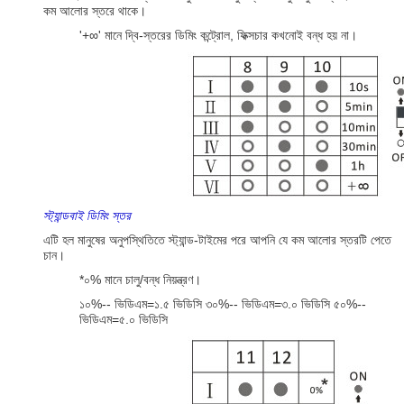
কম আলোর স্তরে থাকে।
'+∞' মানে দ্বি-স্তরের ডিমিং কন্ট্রোল, ফিক্সচার কখনোই বন্ধ হয় না।
স্ট্যান্ডবাই ডিমিং স্তর
এটি হল মানুষের অনুপস্থিতিতে স্ট্যান্ড-টাইমের পরে আপনি যে কম আলোর স্তরটি পেতে
চান।
*০% মানে চালু/বন্ধ নিয়ন্ত্রণ।
১০%-- ভিডিএম=১.৫ ভিডিসি ৩০%-- ভিডিএম=৩.০ ভিডিসি ৫০%--
ভিডিএম=৫.০ ভিডিসি