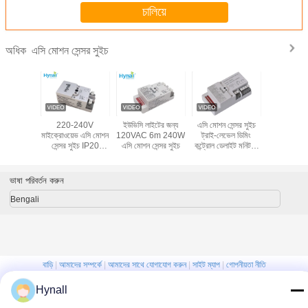
চালিয়ে
এসি মোশন সেন্সর সুইচ
অধিক
 220-
220-240V
ইউভিসি লাইটের জন্য
এসি মোশন সেন্সর সুইচ
স্বতন্ত্র হেড
ডিপ মোশন
মাইক্রোওয়েভ এসি মোশন
120VAC 6m 240W
ট্রাই-লেভেল ডিমিং
সেন্সর সু
ইচ HNS202
সেন্সর সুইচ IP20
এসি মোশন সেন্সর সুইচ
কন্ট্রোল ডেলাইট মনিটরিং
HNS205 
াউন্ট
HNS211UV UV
ফাংশন
ডিমি
ল্যাম্পের জন্য
ভাষা পরিবর্তন করুন
Bengali
বাড়ি
|
আমাদের সম্পর্কে
|
আমাদের সাথে যোগাযোগ করুন
|
সাইট ম্যাপ
|
গোপনীয়তা নীতি
ডেস্কটপ দেখুন
Hynall
Copyright © 2019 - 2026 Hynall Intelligent Control Co. Ltd.