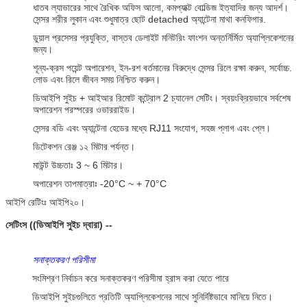
ধাতব ল্যাভারের সাথে রৈখিক অফিস আলো, কমপ্যাক্ট বোল্ডিজ ইত্যাদির জন্য আদর্শ।
সেন্সর শরীর লুকান এবং শুধুমাত্র ছোট detached অ্যান্টেনা মাথা কনফিগার.
ডুয়াল প্রসেসর প্রযুক্তি, বাস্তব ডেলাইট মনিটরিং ফাংশন অন্তর্নির্মিত অ্যাপ্লিকেশনের
জন্য।
শূন্য-ক্রস পয়েন্ট অপারেশন, ইন-রশ বর্তমানের বিরুদ্ধে সেন্সর রিলে রক্ষা করুন, সর্বোচ্চ.
লোড এবং রিলে জীবন সময় নিশ্চিত করুন।
ডিআইপি সুইচ + আইআর রিমোট কন্ট্রোল 2 চ্যানেল সেটিং। স্বয়ংক্রিয়ভাবে সর্বশেষ
অপারেশন পরস্পরের ওভাররাইড।
সেন্সর বডি এবং অ্যান্টেনা হেডের মধ্যে RJ11 সংযোগ, সহজ প্লাগ এবং প্লে।
ডিটেকশন রেঞ্জ ১২ মিটার পর্যন্ত।
মাউন্ট উচ্চতাঃ 3 ~ 6 মিটার।
অপারেশন তাপমাত্রাঃ -20°C ~ + 70°C
আইপি রেটিংঃ আইপি২০।
সেটিংস ((ডিআইপি সুইচ দ্বারা) --
সনাক্তকরণ পরিসীমা
সংমিশ্রণ নির্বাচন করে সনাক্তকরণ পরিসীমা হ্রাস করা যেতে পারে
ডিআইপি সুইচগুলিতে প্রতিটি অ্যাপ্লিকেশনের সাথে সুনির্দিষ্টভাবে মানিয়ে নিতে।