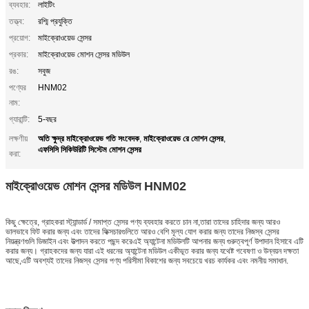
ব্যবহার:
লাইটিং
তত্ত্ব:
রশ্মি প্রযুক্তি
প্রয়োগ:
মাইক্রোওয়েভ সেন্সর
প্রকার:
মাইক্রোওয়েভ মোশন সেন্সর মডিউল
রঙ:
সবুজ
পণ্যের
HNM02
নাম:
গ্যারান্টি:
5-বছর
অতি ক্ষুদ্র মাইক্রোওয়েভ গতি সংবেদক
মাইক্রোওয়েভ রে মোশন সেন্সর
লক্ষণীয়
,
,
এফসিসি সিকিউরিটি সিস্টেম মোশন সেন্সর
করা:
মাইক্রোওয়েভ মোশন সেন্সর মডিউল HNM02
কিছু ক্ষেত্রে, গ্রাহকরা স্ট্যান্ডার্ড / সমাপ্ত সেন্সর পণ্য ব্যবহার করতে চান না,তারা তাদের চাহিদার জন্য আরও
ভালভাবে ফিট করার জন্য এবং তাদের ফিক্সচারগুলিতে আরও বেশি মূল্য যোগ করার জন্য তাদের নিজস্ব সেন্সর
নিয়ন্ত্রণগুলি ডিজাইন এবং উত্পাদন করতে পছন্দ করেএই অ্যান্টেনা মডিউলটি আপনার জন্য গুরুত্বপূর্ণ উপাদান হিসাবে এটি
করার জন্য। গ্রাহকদের জন্য যারা এই ধরনের অ্যান্টেনা মডিউল একীভূত করার জন্য যথেষ্ট গবেষণা ও উন্নয়ন দক্ষতা
আছে,এটি অবশ্যই তাদের নিজস্ব সেন্সর পণ্য পরিসীমা বিকাশের জন্য সবচেয়ে খরচ কার্যকর এবং নমনীয় সমাধান.