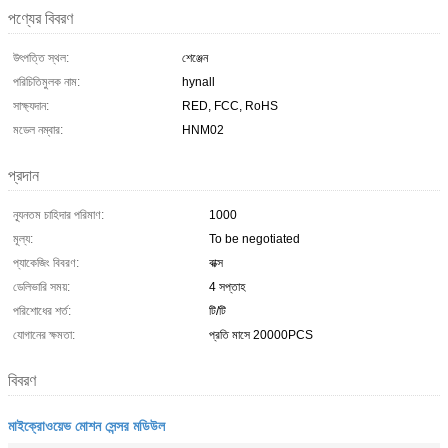
পণ্যের বিবরণ
উৎপত্তি স্থল:
শেঞ্জেন
পরিচিতিমুলক নাম:
hynall
সাক্ষ্যদান:
RED, FCC, RoHS
মডেল নম্বার:
HNM02
প্রদান
ন্যূনতম চাহিদার পরিমাণ:
1000
মূল্য:
To be negotiated
প্যাকেজিং বিবরণ:
বাক্স
ডেলিভারি সময়:
4 সপ্তাহ
পরিশোধের শর্ত:
টি/টি
যোগানের ক্ষমতা:
প্রতি মাসে 20000PCS
বিবরণ
মাইক্রোওয়েভ মোশন সেন্সর মডিউল