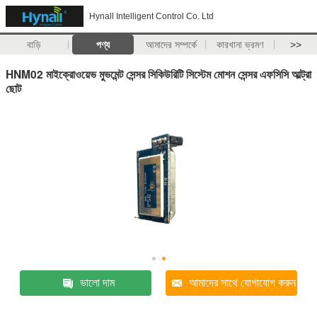
Hynall Intelligent Control Co. Ltd
বাড়ি
পণ্য
আমাদের সম্পর্কে
কারখানা ভ্রমণ
>>
HNM02 মাইক্রোওয়েভ মুভমেন্ট সেন্সর সিকিউরিটি সিস্টেম মোশন সেন্সর এফসিসি আল্ট্রা
ছোট
ভালো দাম
আমাদের সাথে যোগাযোগ করুন