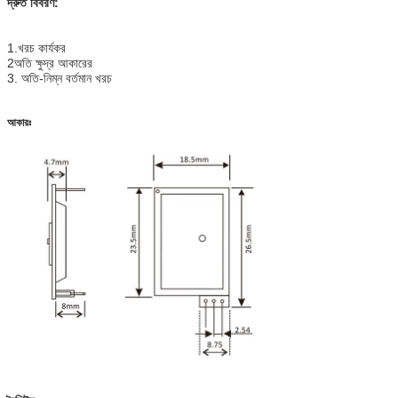
দ্রুত বিবরণ:
1.
খরচ কার্যকর
2অতি ক্ষুদ্র আকারের
3. অতি-নিম্ন বর্তমান খরচ
আকারঃ