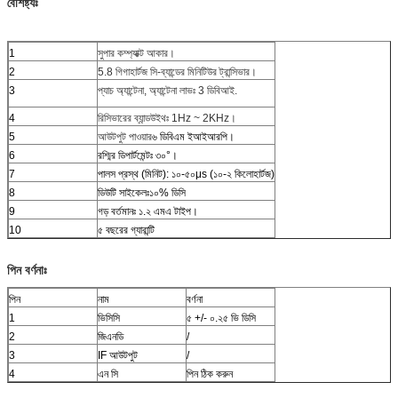
বৈশিষ্ট্যঃ
1
সুপার কম্প্যাক্ট আকার।
2
5.8 গিগাহার্টজ সি-ব্যান্ডের মিনিটিউর ট্রান্সিভার।
3
প্যাচ অ্যান্টেনা, অ্যান্টেনা লাভঃ 3 ডিবিআই.
4
রিসিভারের ব্যান্ডউইথঃ 1Hz ~ 2KHz।
5
আউটপুট পাওয়ার
৬ ডিবিএম ইআইআরপি।
6
রশ্মির ডিপার্টমেন্টঃ ৩০°।
7
পালস প্রস্থ (মিনিট): ১০-৫০μs (১০-২ কিলোহার্টজ)
8
ডিউটি সাইকেলঃ১০% ডিসি
9
গড় বর্তমানঃ ১.২ এমএ টাইপ।
10
৫ বছরের গ্যারান্টি
পিন বর্ণনাঃ
পিন
নাম
বর্ণনা
1
ভিসিসি
৫ +/- ০.২৫ ভি ডিসি
2
জিএনডি
/
3
IF আউটপুট
/
4
এন সি
পিন ঠিক করুন