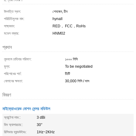
উৎপত্তি স্থল:
শেনজেন, চীন
পরিচিতিমুলক নাম:
hynall
সাক্ষ্যদান:
RED， FCC，RoHs
মডেল নম্বার:
HNM02
প্রদান
ন্যূনতম চাহিদার পরিমাণ:
১০০০ পিসি
মূল্য:
To be negotiated
পরিশোধের শর্ত:
টি/টি
যোগানের ক্ষমতা:
30,000 পিসি / মাস
বিবরণ
মাইক্রোওয়েভ মোশন সেন্সর মডিউল
অ্যান্টেনা লাভ::
3 dBi
বিম অ্যাপারচার::
30°
রিসিভার ব্যান্ডউইথঃ:
1Hz~2KHz