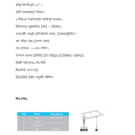
রশ্মির ডিপার্টমেন্টঃ ৩০°।
দুইটা ভারসাম্যপূর্ণ মিশুক।
৬ ডিবিএম ইআইআরপি আউটপুট পাওয়ার।
রিসিভারের ব্যান্ডউইথঃ 1Hz ~ 2KHz।
অপারেটিং কারেন্ট ((সিডব্লিউ মোড): 12mA@5V।
কম শক্তি খরচ ((পলস মোড):
গড় বর্তমানঃ ১.২ এমএ টাইপ।
ইম্পলস প্রস্থ ((মিনিট):10~50μs ((10kHz~2kHz)
ডিউটি সাইকেলঃ১০% ডিসি
RoHS মেনে চলুন
EN300 440 অনুযায়ী পরীক্ষিত
পিন বর্ণনা--