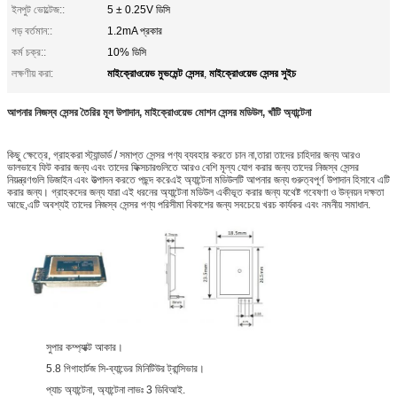
ইনপুট ভোল্টেজ::
5 ± 0.25V ডিসি
গড় বর্তমান::
1.2mA প্রকার
কর্ম চক্র::
10% ডিসি
মাইক্রোওয়েভ মুভমেন্ট সেন্সর
মাইক্রোওয়েভ সেন্সর সুইচ
লক্ষণীয় করা:
,
আপনার নিজস্ব সেন্সর তৈরির মূল উপাদান, মাইক্রোওয়েভ মোশন সেন্সর মডিউল, খাঁটি অ্যান্টেনা
কিছু ক্ষেত্রে, গ্রাহকরা স্ট্যান্ডার্ড / সমাপ্ত সেন্সর পণ্য ব্যবহার করতে চান না,তারা তাদের চাহিদার জন্য আরও
ভালভাবে ফিট করার জন্য এবং তাদের ফিক্সচারগুলিতে আরও বেশি মূল্য যোগ করার জন্য তাদের নিজস্ব সেন্সর
নিয়ন্ত্রণগুলি ডিজাইন এবং উত্পাদন করতে পছন্দ করেএই অ্যান্টেনা মডিউলটি আপনার জন্য গুরুত্বপূর্ণ উপাদান হিসাবে এটি
করার জন্য। গ্রাহকদের জন্য যারা এই ধরনের অ্যান্টেনা মডিউল একীভূত করার জন্য যথেষ্ট গবেষণা ও উন্নয়ন দক্ষতা
আছে,এটি অবশ্যই তাদের নিজস্ব সেন্সর পণ্য পরিসীমা বিকাশের জন্য সবচেয়ে খরচ কার্যকর এবং নমনীয় সমাধান.
সুপার কম্প্যাক্ট আকার।
5.8 গিগাহার্টজ সি-ব্যান্ডের মিনিটিউর ট্রান্সিভার।
প্যাচ অ্যান্টেনা, অ্যান্টেনা লাভঃ 3 ডিবিআই.