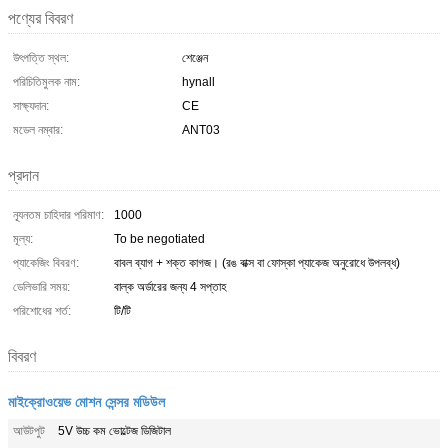
পণ্যের বিবরণ
উৎপত্তি স্থল:
শেঞ্জেন
পরিচিতিমুলক নাম:
hynall
সাক্ষ্যদান:
CE
মডেল নম্বার:
ANT03
প্রদান
ন্যূনতম চাহিদার পরিমাণ:
1000
মূল্য:
To be negotiated
প্যাকেজিং বিবরণ:
বাবল ব্যাগ + শক্ত কাগজ। (রঙ বাক্স বা ফোস্কা প্যাকেজ অনুরোধে উপলব্ধ)
ডেলিভারি সময়:
বাল্ক অর্ডারের জন্য 4 সপ্তাহ
পরিশোধের শর্ত:
টি/টি
বিবরণ
মাইক্রোওয়েভ মোশন সেন্সর মডিউল
আউটপুট
5V উচ্চ কম ভোল্টেজ ডিজিটাল