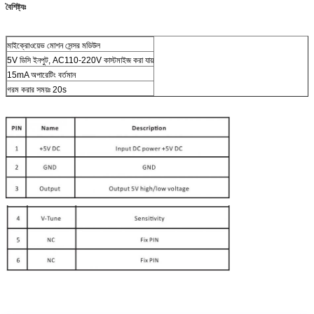
বৈশিষ্ট্যঃ
মাইক্রোওয়েভ মোশন সেন্সর মডিউল
5V ডিসি ইনপুট, AC110-220V কাস্টমাইজ করা যায়
15mA অপারেটিং বর্তমান
গরম করার সময়ঃ 20s