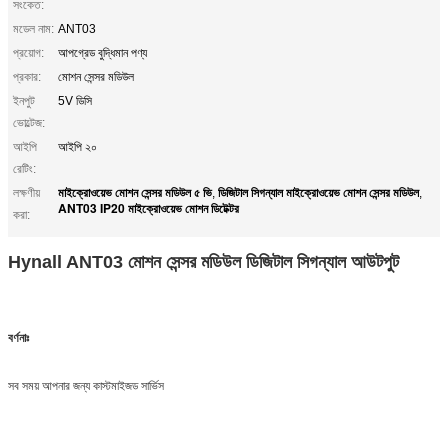
সংকেত:
মডেল নাম:
ANT03
প্রয়োগ:
আপগ্রেড বুদ্ধিমান পণ্য
প্রকার:
মোশন সেন্সর মডিউল
ইনপুট
5V ডিসি
ভোল্টেজ:
আইপি
আইপি ২০
রেটিং:
মাইক্রোওয়েভ মোশন সেন্সর মডিউল ৫ ভি
ডিজিটাল সিগন্যাল মাইক্রোওয়েভ মোশন সেন্সর মডিউল
লক্ষণীয়
,
,
ANT03 IP20 মাইক্রোওয়েভ মোশন ডিটেক্টর
করা:
Hynall ANT03 মোশন সেন্সর মডিউল ডিজিটাল সিগন্যাল আউটপুট
বর্ণনাঃ
সব সময় আপনার জন্য কাস্টমাইজড সার্ভিস