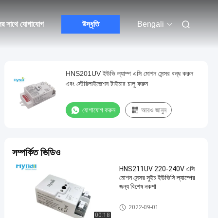
ের সাথে যোগাযোগ
উদ্ধৃতি
Bengali
HNS201UV ইউভি ল্যাম্প এসি মোশন সেন্সর বন্ধ করুন
এবং স্টেরিলাইজেশন টাইমার চালু করুন
যোগাযোগ করুন
আরও জানুন
সম্পর্কিত ভিডিও
HNS211UV 220-240V এসি
মোশন সেন্সর সুইচ ইউভিসি ল্যাম্পের
জন্য বিশেষ নকশা
এসি মোশন সেন্সর সুইচ
2022-09-01
00:18