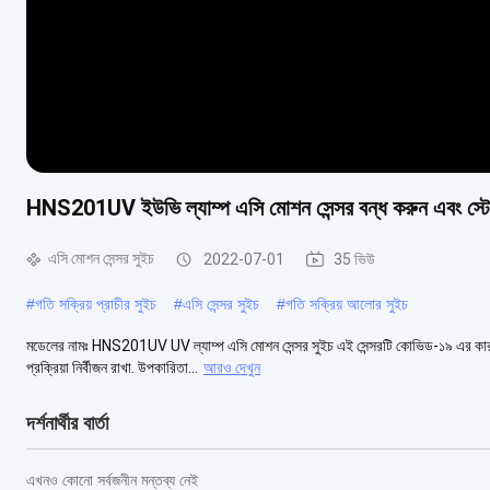
HNS201UV ইউভি ল্যাম্প এসি মোশন সেন্সর বন্ধ করুন এবং স্টের
এসি মোশন সেন্সর সুইচ
2022-07-01
35 ভিউ
#
গতি সক্রিয় প্রাচীর সুইচ
#
এসি সেন্সর সুইচ
#
গতি সক্রিয় আলোর সুইচ
মডেলের নামঃ HNS201UV UV ল্যাম্প এসি মোশন সেন্সর সুইচ এই সেন্সরটি কোভিড-১৯ এর কারণে
প্রক্রিয়া নির্বীজন রাখা. উপকারিতা...
আরও দেখুন
দর্শনার্থীর বার্তা
এখনও কোনো সর্বজনীন মন্তব্য নেই