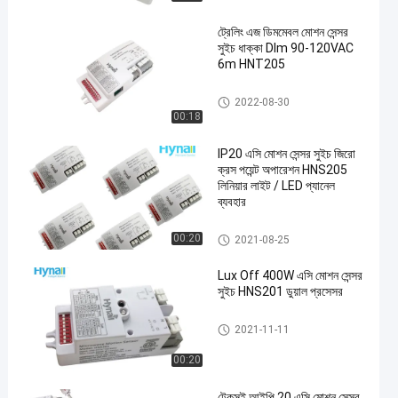
ট্রেলিং এজ ডিমমেবল মোশন সেন্সর
সুইচ ধাক্কা DIm 90-120VAC
6m HNT205
এসি মোশন সেন্সর সুইচ
2022-08-30
00:18
IP20 এসি মোশন সেন্সর সুইচ জিরো
ক্রস পয়েন্ট অপারেশন HNS205
লিনিয়ার লাইট / LED প্যানেল
ব্যবহার
এসি মোশন সেন্সর সুইচ
00:20
2021-08-25
Lux Off 400W এসি মোশন সেন্সর
সুইচ HNS201 ডুয়াল প্রসেসর
এসি মোশন সেন্সর সুইচ
2021-11-11
00:20
টেকসই আইপি 20 এসি মোশন সেন্সর