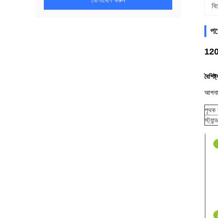
যোগাযোগ করুন
বি
পণ্
120-
বৈশিষ্ট্
আপনা
পৃথক
স্ট্যা