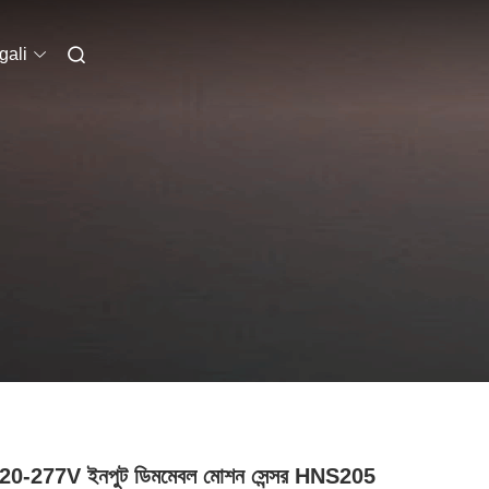
gali
20-277V ইনপুট ডিমমেবল মোশন সেন্সর HNS205