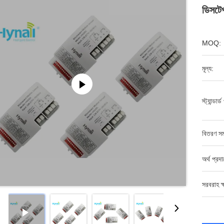
ডিসটেপ
MOQ:
মূল্য:
স্ট্যান্ডার্
বিতরণ সম
অর্থ প্রদ
সরবরাহ ক্