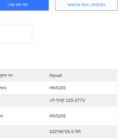
সেরা দাম পান
আমাদের সাথে যোগাযোগ
মুলক নাম
Hynall
্বার
HNS205
এসি ইনপুট 120-277V
াম:
HNS205
102*45*26.5 মিমি