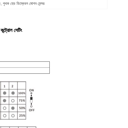
চ
, 
পৃথক হেড ডিম্বেবল মোশন সেন্সর
্ট্রোল সেটিং