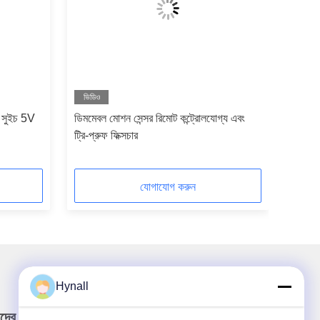
ভিডিও
র সুইচ 5V
ডিমমেবল মোশন সেন্সর রিমোট কন্ট্রোলযোগ্য এবং
ট্রি-প্রুফ ফিক্সচার
যোগাযোগ করুন
Hynall
দের নিউজলেটার