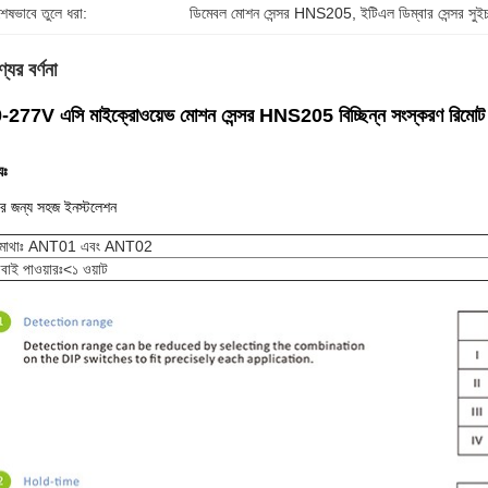
শেষভাবে তুলে ধরা:
ডিমেবল মোশন সেন্সর HNS205
, 
ইটিএল ডিম্বার সেন্সর সুই
যের বর্ণনা
277V এসি মাইক্রোওয়েভ মোশন সেন্সর HNS205 বিচ্ছিন্ন সংস্করণ রিমোট কন
যঃ
র জন্য সহজ ইনস্টলেশন
 মাথাঃ ANT01 এবং ANT02
ন্ডবাই পাওয়ারঃ
<১ ওয়াট