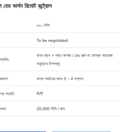
 হেড ভার্সন রিমোট কন্ট্রোল
৩০০ পিসি
To be negotiated
বাবল ব্যাগ + শক্ত কাগজ। (রঙ বাক্স বা ফোস্কা প্যাকেজ
ড প্যাকিং:
অনুরোধে উপলব্ধ)
য়কাল:
বাল্ক অর্ডারের জন্য 3 ~ 4 সপ্তাহ
ানের পদ্ধতি:
টি/টি
ষমতা:
20,000 পিসি / মাস