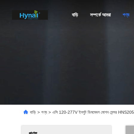
বাড়ি
সম্পর্কে আমরা
পণ্য
বাড়ি
>
পণ্য
>
এসি 120-277V ইনপুট ডিমমেবল মোশন সেন্সর HNS205 ডিস
পণ্য