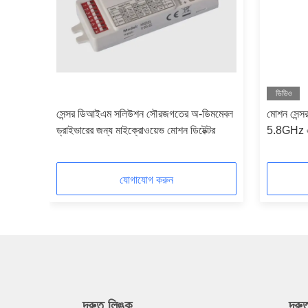
ভিডিও
সেন্সর ডিআইএম সলিউশন সৌরজগতের অ-ডিমমেবল
মোশন সেন্স
ড্রাইভারের জন্য মাইক্রোওয়েভ মোশন ডিটেক্টর
5.8GHz এই
যোগাযোগ করুন
দ্রুত লিঙ্ক
দ্র