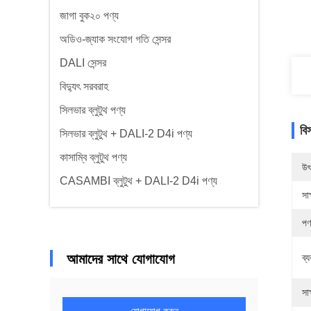
জাগা বুক২০ পণ্য
অডিও-জ্যাক সংযোগ গতি সেন্সর
DALI সেন্সর
বিদ্যুৎ সরবরাহ
সিলভার ব্লুটুথ পণ্য
বি
সিলভার ব্লুটুথ + DALI-2 D4i পণ্য
কাসাম্বি ব্লুটুথ পণ্য
উৎ
CASAMBI ব্লুটুথ + DALI-2 D4i পণ্য
সাক
পণ
আমাদের সাথে যোগাযোগ
ব্
সাক