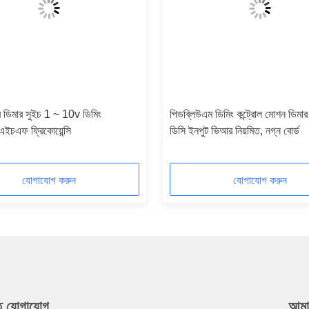
র ডিমার সুইচ 1 ~ 10v ডিমিং
পিডব্লিউএম ডিমিং কন্ট্রোল মোশন ডিমা
চএফ ফ্রিকোয়েন্সি
ডিসি ইনপুট ভিআর নিয়মিত, নগ্ন বোর্ড
যোগাযোগ করুন
যোগাযোগ করুন
ুত যোগাযোগ
আমা