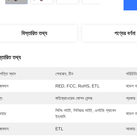
বিস্তারিত তথ্য
পণ্যের বর্ণনা
স্তারিত তথ্য
পত্তি স্থল
শেনঝেন, চীন
পরিচিতি
্ষ্যদান
RED, FCC, RoHS, ETL
মডেল নম
্য:
মাইক্রোওয়েভ মোশন সেন্সর
প্রকার:
সিলিং লাইট, লিনিয়ার লাইট, এলইডি প্যানেল 
যবহার:
মডেল ন
ইত্যাদি
্ষ্যদান:
ETL
আকার: