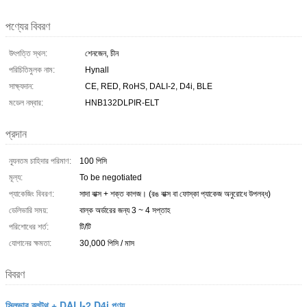
পণ্যের বিবরণ
উৎপত্তি স্থল:
শেনজেন, চীন
পরিচিতিমুলক নাম:
Hynall
সাক্ষ্যদান:
CE, RED, RoHS, DALI-2, D4i, BLE
মডেল নম্বার:
HNB132DLPIR-ELT
প্রদান
ন্যূনতম চাহিদার পরিমাণ:
100 পিসি
মূল্য:
To be negotiated
প্যাকেজিং বিবরণ:
সাদা বাক্স + শক্ত কাগজ। (রঙ বাক্স বা ফোস্কা প্যাকেজ অনুরোধে উপলব্ধ)
ডেলিভারি সময়:
বাল্ক অর্ডারের জন্য 3 ~ 4 সপ্তাহ
পরিশোধের শর্ত:
টি/টি
যোগানের ক্ষমতা:
30,000 পিসি / মাস
বিবরণ
সিলভার ব্লুটুথ + DALI-2 D4i পণ্য