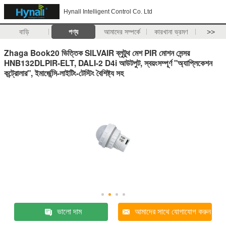
Hynall Intelligent Control Co. Ltd
বাড়ি
পণ্য
আমাদের সম্পর্কে
কারখানা ভ্রমণ
>>
Zhaga Book20 ভিত্তিক SILVAIR ব্লুটুথ মেশ PIR মোশন সেন্সর
HNB132DLPIR-ELT, DALI-2 D4i আউটপুট, স্বয়ংসম্পূর্ণ "অ্যাপ্লিকেশন
কন্ট্রোলার", ইমার্জেন্সি-লাইটিং-টেস্টিং বৈশিষ্ট্য সহ
ভালো দাম
আমাদের সাথে যোগাযোগ করুন