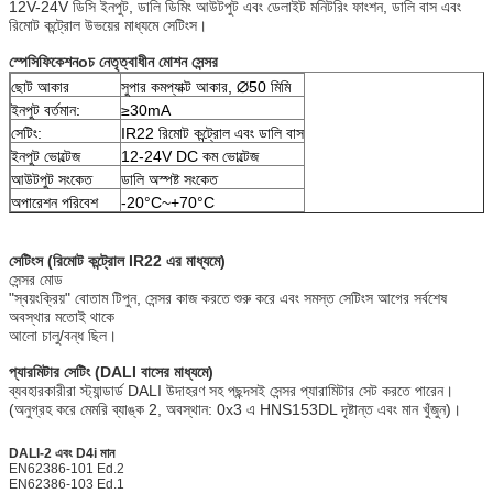
12V-24V ডিসি ইনপুট, ডালি ডিমিং আউটপুট এবং ডেলাইট মনিটরিং ফাংশন, ডালি বাস এবং
রিমোট কন্ট্রোল উভয়ের মাধ্যমে সেটিংস।
স্পেসিফিকেশন
o
চ
নেতৃত্বাধীন মোশন সেন্সর
ছোট আকার
সুপার কমপ্যাক্ট আকার, ∅50 মিমি
ইনপুট বর্তমান:
≥30mA
সেটিং:
IR22 রিমোট কন্ট্রোল এবং ডালি বাস
ইনপুট ভোল্টেজ
12-24V DC কম ভোল্টেজ
আউটপুট সংকেত
ডালি অস্পষ্ট সংকেত
অপারেশন পরিবেশ
-20°C~+70°C
সেটিংস (রিমোট কন্ট্রোল IR22 এর মাধ্যমে)
সেন্সর মোড
"স্বয়ংক্রিয়" বোতাম টিপুন, সেন্সর কাজ করতে শুরু করে এবং সমস্ত সেটিংস আগের সর্বশেষ
অবস্থার মতোই থাকে
আলো চালু/বন্ধ ছিল।
প্যারমিটার সেটিং (DALI বাসের মাধ্যমে)
ব্যবহারকারীরা স্ট্যান্ডার্ড DALI উদাহরণ সহ পছন্দসই সেন্সর প্যারামিটার সেট করতে পারেন।
(অনুগ্রহ করে মেমরি ব্যাঙ্ক 2, অবস্থান: 0x3 এ HNS153DL দৃষ্টান্ত এবং মান খুঁজুন)।
DALI-2 এবং D4i মান
EN62386-101 Ed.2
EN62386-103 Ed.1