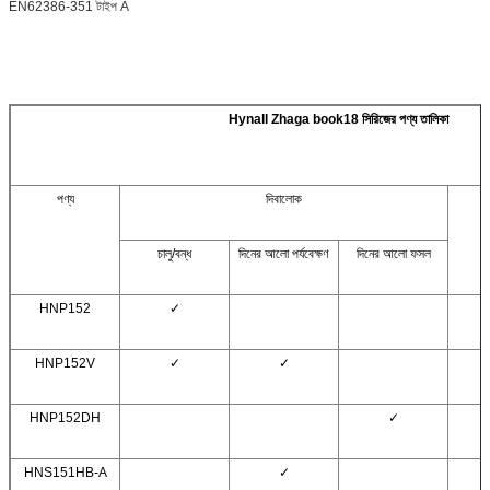
EN62386-351 টাইপ A
Hynall Zhaga book18 সিরিজের পণ্য তালিকা
পণ্য
দিবালোক
চালু/বন্ধ
দিনের আলো পর্যবেক্ষণ
দিনের আলো ফসল
HNP152
✓
HNP152V
✓
✓
HNP152DH
✓
HNS151HB-A
✓