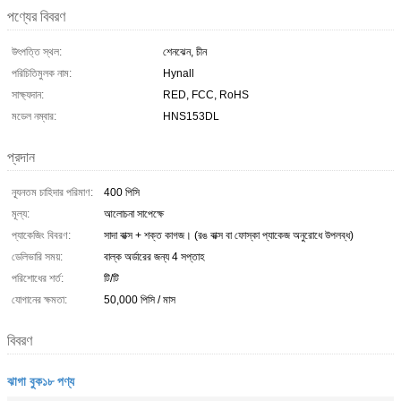
পণ্যের বিবরণ
উৎপত্তি স্থল:
শেনঝেন, চীন
পরিচিতিমুলক নাম:
Hynall
সাক্ষ্যদান:
RED, FCC, RoHS
মডেল নম্বার:
HNS153DL
প্রদান
ন্যূনতম চাহিদার পরিমাণ:
400 পিসি
মূল্য:
আলোচনা সাপেক্ষে
প্যাকেজিং বিবরণ:
সাদা বাক্স + শক্ত কাগজ। (রঙ বাক্স বা ফোস্কা প্যাকেজ অনুরোধে উপলব্ধ)
ডেলিভারি সময়:
বাল্ক অর্ডারের জন্য 4 সপ্তাহ
পরিশোধের শর্ত:
টি/টি
যোগানের ক্ষমতা:
50,000 পিসি / মাস
বিবরণ
ঝাগা বুক১৮ পণ্য