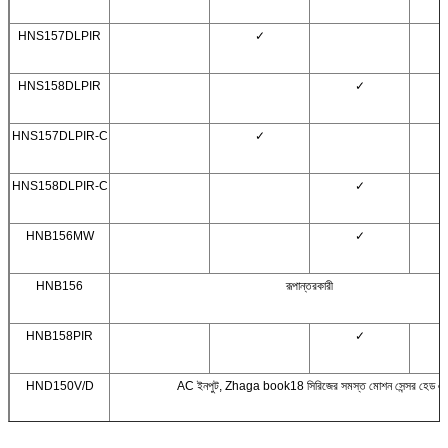
HNS157DLPIR
✓
HNS158DLPIR
✓
HNS157DLPIR-C
✓
HNS158DLPIR-C
✓
HNB156MW
✓
HNB156
রূপান্তরকারী
HNB158PIR
✓
HND150V/D
AC ইনপুট, Zhaga book18 সিরিজের সমস্ত মোশন সেন্সর হেড এবং 