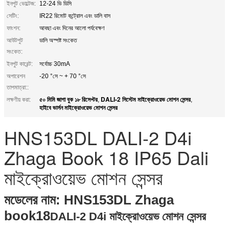
ইনপুট ভোল্টেজ:
12-24 ভি ডিসি
সেটিং:
IR22 রিমোট কন্ট্রোল এবং ডালি বাস
ফাংশন:
আবছা এবং দিনের আলো পর্যবেক্ষণ
আউটপুট
ডালি অস্পষ্ট সংকেত
সংকেত:
ইনপুট কারেন্ট:
সর্বোচ্চ 30mA
অপারেশন
-20 °সে ~ + 70 °সে
তাপমাত্রা::
৫০ মিমি জাগা বুক ১৮ রিসেপ্টর
DALI-2 সিস্টেম মাইক্রোওয়েভ মোশন সেন্সর
লক্ষণীয় করা:
,
,
হাইবে ভার্সন মাইক্রোওয়েভ মোশন সেন্সর
HNS153DL DALI-2 D4i
Zhaga Book 18 IP65 Dali
মাইক্রোওয়েভ মোশন সেন্সর
মডেলের নাম: HNS153DL Zhaga
book18
DALI-2 D4i মাইক্রোওয়েভ মোশন সেন্সর