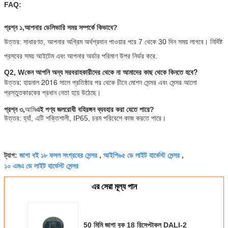
FAQ:
প্রশ্ন ১,
আপনার ডেলিভারি সময় সম্পর্কে কিভাবে?
উত্তর: সাধারণত, আপনার অগ্রিম অর্থপ্রদান পাওয়ার পরে 7 থেকে 30 দিন সময় লাগবে। নির্দিষ্ট
প্রসবের সময় আইটেম এবং আপনার অর্ডার পরিমাণ উপর নির্ভর করে.
কেন আপনি অন্য সরবরাহকারীদের থেকে না আমাদের কাছ থেকে কিনতে হবে?
Q2, W
উত্তর: হায়নাল 2016 সালে প্রতিষ্ঠার পর থেকে চীনে মোশন সেন্সর এবং সেন্সর আলো 
প্রস্তুতকারকের প্রধান নেতা হয়ে উঠেছে।
প্রশ্ন ৩,
আমি
এই পণ্য জলরোধী বহিরঙ্গন ব্যবহার করা যেতে পারে?
উত্তর: হ্যাঁ, এটি শক্তিশালী, IP65, চরম পরিবেশে কাজ করতে পারে।
জাগা বই ১৮ ফসল সংগ্রহের সেন্সর
আইপি৬৫ ডে লাইট হার্ভেস্ট সেন্সর
ট্যাগ:
,
,
১০ এমএ ডে লাইট হার্ভেস্ট সেন্সর
এর সেরা মূল্য পান
50 মিমি জাগা বুক 18 রিসেপ্টাকল DALI-2