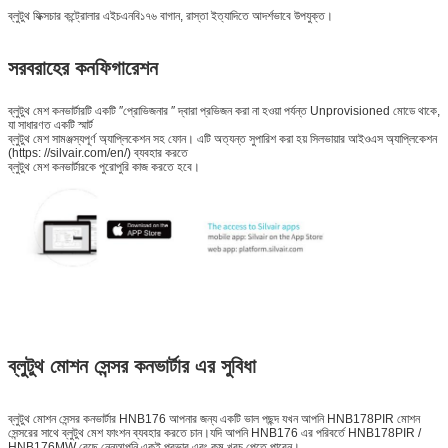
ব্লুটুথ ফিক্সচার কন্ট্রোলার এইচএনবি১৭৬ বাগান, রাস্তা ইত্যাদিতে আদর্শভাবে উপযুক্ত।
সরবরাহের কনফিগারেশন
ব্লুটুথ মেশ কনভার্টারটি একটি ′′প্রোভিজনার ′′ দ্বারা প্রভিজন করা না হওয়া পর্যন্ত Unprovisioned মোডে থাকে,
যা সাধারণত একটি স্মার্ট
ব্লুটুথ মেশ সামঞ্জস্যপূর্ণ অ্যাপ্লিকেশন সহ ফোন। এটি অত্যন্ত সুপারিশ করা হয় সিলভায়ার আইওএস অ্যাপ্লিকেশন
(https: //silvair.com/en/) ব্যবহার করতে
ব্লুটুথ মেশ কনভার্টারকে পুরোপুরি কাজ করতে হবে।
ব্লুটুথ মোশন সেন্সর কনভার্টার এর সুবিধা
ব্লুটুথ মোশন সেন্সর কনভার্টার HNB176 আপনার জন্য একটি ভাল পছন্দ যখন আপনি HNB178PIR মোশন
সেন্সরের সাথে ব্লুটুথ মেশ ফাংশন ব্যবহার করতে চান।যদি আপনি HNB176 এর পরিবর্তে HNB178PIR /
HNB176MW বেছে নেনআপনি একই প্রভাব এবং কম খরচ পেতে পারেন।