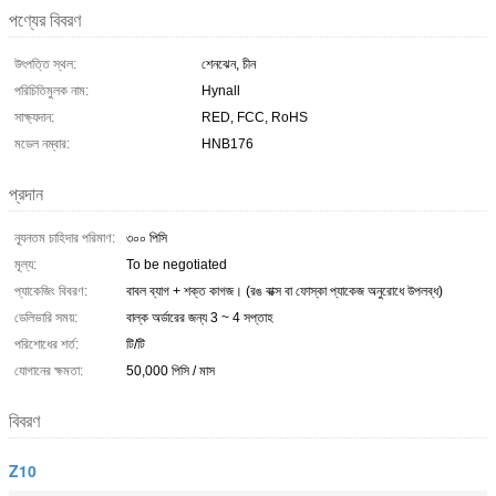
পণ্যের বিবরণ
উৎপত্তি স্থল:
শেনঝেন, চীন
পরিচিতিমুলক নাম:
Hynall
সাক্ষ্যদান:
RED, FCC, RoHS
মডেল নম্বার:
HNB176
প্রদান
ন্যূনতম চাহিদার পরিমাণ:
৩০০ পিসি
মূল্য:
To be negotiated
প্যাকেজিং বিবরণ:
বাবল ব্যাগ + শক্ত কাগজ। (রঙ বাক্স বা ফোস্কা প্যাকেজ অনুরোধে উপলব্ধ)
ডেলিভারি সময়:
বাল্ক অর্ডারের জন্য 3 ~ 4 সপ্তাহ
পরিশোধের শর্ত:
টি/টি
যোগানের ক্ষমতা:
50,000 পিসি / মাস
বিবরণ
Z10