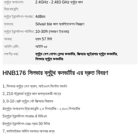
ব্লুটুথ অপারেশন
2.4GHz - 2.483 GHz ব্লুটুথ জাল
ফ্রিকোয়েন্সি:
ব্লুটুথ ট্রান্সমিশন পাওয়ার::
4dBm
ব্যবহার:
Silvair ble জাল অ্যাপ্লিকেশন নিয়ন্ত্রণ
ব্লুটুথ ট্রান্সমিশন পরিসীমা::
10-30মি (সাধারণ ইনডোর)
আকার:
ব্যাস 57 মিমি
আইপি রেটিং:
আইপি ৬৫
ব্লুটুথ মেশ মোশন সেন্সর কনভার্টার
ফিক্সচার কন্ট্রোলার ব্লুটুথ কনভার্টার
লক্ষণীয় করা:
,
,
সিলভার ব্লুটুথ কনভার্টার
HNB176 সিলভার ব্লুটুথ কনভার্টার এর দ্রুত বিবরণ
1, সিলভার ব্লুটুথ মেশ অ্যাপ, আইওএস সিস্টেম সমর্থন
2, Z10 স্ট্যান্ডার্ড ব্লুটুথ জাল রূপান্তরকারী পাত্রে
3, 0-10 ভোল্ট ব্লুটুথ নেট ফিক্সচার নিয়ামক
4ব্লুটুথ অপারেশন ফ্রিকোয়েন্সি ২.৪ গিগাহার্টজ - ২.৪৮৩ গিগাহার্টজ
5ব্লুটুথ ট্রান্সমিশন পাওয়ারঃ 4 ডিবিএম
6ব্লুটুথ ট্রান্সমিশন রেঞ্জঃ প্রায় 30 মিটার
7, কাস্টমাইজড সার্ভিস সবসময় আপনার জন্য