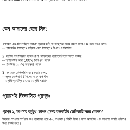
কেন আমাদের বেছে নিন:
1আমরা এক-স্টপ শক্তি সমাধান প্রদান করি, যা গ্রাহকের জন্য নকশা সময় এবং খরচ সঞ্চয় করেঃ
-- প্যাকেজিং ডিজাইন / বাহ্যিক কেস ডিজাইন / বিএমএস ডিজাইন
2. কঠোর মান নিয়ন্ত্রণ ব্যবস্থা যা গ্রাহকদের প্রতিযোগিতামূলকতা বাড়ায়:
-- আইকিউসি দ্বারা 100% পিসিএম পরীক্ষা
-- ওকিউসির ১০০% সক্ষমতা পরীক্ষা
3. সময়মত ডেলিভারি এবং চমৎকার সেবা:
-- দ্রুত ডেলিভারি 7 দিনের মধ্যে যদি স্টক
-- ৮ ঘন্টা প্রতিক্রিয়া এবং ৪৮ ঘন্টা সমাধান
প্রায়শই জিজ্ঞাসিত প্রশ্নঃ
প্রশ্ন ১, আপনার ব্লুটুথ মোশন সেন্সর কনভার্টার ডেলিভারি সময় কেমন?
উত্তরঃ আপনার অগ্রিম অর্থ প্রদানের পরে 4-6 সপ্তাহ। নির্দিষ্ট বিতরণ সময় আইটেম এবং আপনার অর্ডার পরিমাণ
উপর নির্ভর করে।