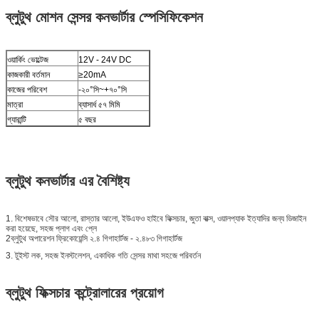
ব্লুটুথ মোশন সেন্সর কনভার্টার স্পেসিফিকেশন
ওয়ার্কিং ভোল্টেজ
12V - 24V DC
কাজকারী বর্তমান
≥20mA
কাজের পরিবেশ
-২০°সি~+৭০°সি
মাত্রা
ব্যাসার্ধ ৫৭ মিমি
গ্যারান্টি
৫ বছর
ব্লুটুথ কনভার্টার এর বৈশিষ্ট্য
1. বিশেষভাবে সৌর আলো, রাস্তার আলো, ইউএফও হাইবে ফিক্সচার, জুতা বাক্স, ওয়ালপ্যাক ইত্যাদির জন্য ডিজাইন
করা হয়েছে, সহজ প্লাগ এবং প্লে
2ব্লুটুথ অপারেশন ফ্রিকোয়েন্সি ২.৪ গিগাহার্টজ - ২.৪৮৩ গিগাহার্টজ
3. টুইস্ট লক, সহজ ইনস্টলেশন, একাধিক গতি সেন্সর মাথা সহজে পরিবর্তন
ব্লুটুথ ফিক্সচার কন্ট্রোলারের প্রয়োগ