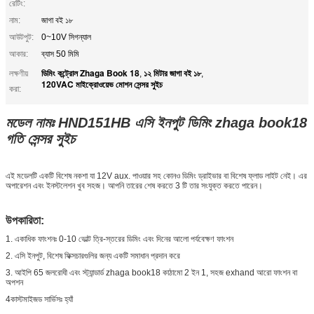
রেটিং:
নাম:
জাগা বই ১৮
আউটপুট:
0~10V সিগন্যাল
আকার:
ব্যাস 50 মিমি
ডিমিং কন্ট্রোল Zhaga Book 18
১২ মিটার জাগা বই ১৮
লক্ষণীয়
,
,
120VAC মাইক্রোওয়েভ মোশন সেন্সর সুইচ
করা:
মডেল নামঃ HND151HB এসি ইনপুট ডিমিং zhaga book18
গতি সেন্সর সুইচ
এই মডেলটি একটি বিশেষ নকশা যা 12V aux. পাওয়ার সহ কোনও ডিমিং ড্রাইভার বা বিশেষ ফ্লাড লাইট নেই। এর
অপারেশন এবং ইনস্টলেশন খুব সহজ। আপনি তারের শেষ করতে 3 টি তার সংযুক্ত করতে পারেন।
উপকারিতা:
1. একাধিক ফাংশনঃ 0-10 ভোল্ট ত্রি-স্তরের ডিমিং এবং দিনের আলো পর্যবেক্ষণ ফাংশন
2. এসি ইনপুট, বিশেষ ফিক্সচারগুলির জন্য একটি সমাধান প্রদান করে
3. আইপি 65 জলরোধী এবং স্ট্যান্ডার্ড zhaga book18 কাঠামো 2 ইন 1, সহজ exhand আরো ফাংশন বা
অপশন
4কাস্টমাইজড সার্ভিসঃ হ্যাঁ