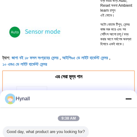
বন্ধ করার জন্য Auto,
Reset অথবা Ambient
learn চাপুন
এই মোডে।
অটো বোতাম টিপুন, সেন্সর
কাজ শুরু করে এবং সব
সেটিংস আলো চালু / বন্ধ
করার আগে সর্বশেষ অবস্থা
হিসাবে একই থাকে।
জাগা বই ১৮ ফসল সংগ্রহের সেন্সর
আইপি৬৫ ডে লাইট হার্ভেস্ট সেন্সর
ট্যাগ:
,
,
১০ এমএ ডে লাইট হার্ভেস্ট সেন্সর
এর সেরা মূল্য পান
Hynall
12m Zhaga Book 18 HND151HB
120-277VAC ইনপুট হাই বে ডিমিং কন্ট্রোল
9:38 AM
চালিয়ে
Good day, what product are you looking for?