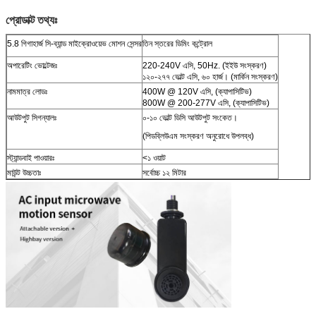
প্রোডাক্ট তথ্যঃ
5.8 গিগাহার্জ সি-ব্যান্ড মাইক্রোওয়েভ মোশন সেন্সর
তিন স্তরের ডিমিং কন্ট্রোল
অপারেটিং ভোল্টেজঃ
220-240V এসি, 50Hz. (ইইউ সংস্করণ)
১২০-২৭৭ ভোল্ট এসি, ৬০ হার্জ। (মার্কিন সংস্করণ)
নামমাত্র লোডঃ
400W @ 120V এসি, (ক্যাপাসিটিভ)
800W @ 200-277V এসি, (ক্যাপাসিটিভ)
আউটপুট সিগন্যালঃ
০-১০ ভোল্ট ডিসি আউটপুট সংকেত।
(পিডব্লিউএম সংস্করণ অনুরোধে উপলব্ধ)
স্ট্যান্ডবাই পাওয়ারঃ
<১ ওয়াট
মাউন্ট উচ্চতাঃ
সর্বোচ্চ ১২ মিটার