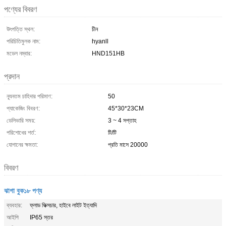
পণ্যের বিবরণ
উৎপত্তি স্থল:
চীন
পরিচিতিমুলক নাম:
hyanll
মডেল নম্বার:
HND151HB
প্রদান
ন্যূনতম চাহিদার পরিমাণ:
50
প্যাকেজিং বিবরণ:
45*30*23CM
ডেলিভারি সময়:
3 ~ 4 সপ্তাহ
পরিশোধের শর্ত:
টি/টি
যোগানের ক্ষমতা:
প্রতি মাসে 20000
বিবরণ
ঝাগা বুক১৮ পণ্য
ব্যবহার:
ফ্লাড ফিক্সচার, হাইবে লাইট ইত্যাদি
আইপি
IP65 স্তর