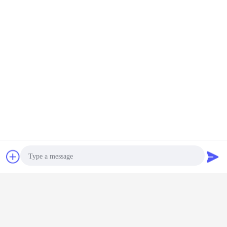
চ্যাট
উদ্ধৃতির জন্য আবেদন
Photo