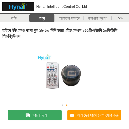
Hynall Intelligent Control Co. Ltd
বাড়ি
পণ্য
আমাদের সম্পর্কে
কারখানা ভ্রমণ
>>
হাইবে ইউএফও ঝাগা বুক ১৮ ৫০ মিমি ডায়া এইচএনএস ১৫১ডিএইচবি ১০ভিডিসি
পিডব্লিউএম
ভালো দাম
আমাদের সাথে যোগাযোগ করুন