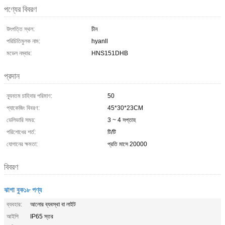
পণ্যের বিবরণ
উৎপত্তি স্থল:
চীন
পরিচিতিমুলক নাম:
hyanll
মডেল নম্বার:
HNS151DHB
প্রদান
ন্যূনতম চাহিদার পরিমাণ:
50
প্যাকেজিং বিবরণ:
45*30*23CM
ডেলিভারি সময়:
3 ~ 4 সপ্তাহ
পরিশোধের শর্ত:
টি/টি
যোগানের ক্ষমতা:
প্রতি মাসে 20000
বিবরণ
ঝাগা বুক১৮ পণ্য
ব্যবহার:
আলোর ব্যবস্থা বা লাইট
আইপি
IP65 স্তর