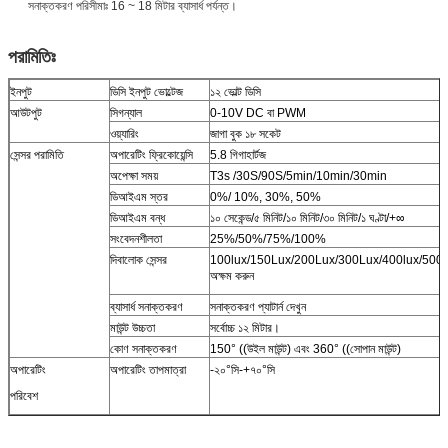
সনাক্তকরণ পরিসীমাঃ 16 ~ 18 মিটার ব্যাসার্ধ পর্যন্ত।
পরামিতিঃ
ইনপুট
ডিসি ইনপুট ভোল্টেজ
১২ ভোল্ট ডিসি
আউটপুট
সিগন্যাল
0-10V DC বা PWM
ওয়্যারিং
জাগা বুক ১৮ সকেট
সেন্সর পরামিতি
অপারেটিং ফ্রিকোয়েন্সি
5.8 গিগাহার্টজ
অপেক্ষা সময়
T3s /30S/90S/5min/10min/30min
ডিআইএম স্তর
0%/ 10%, 30%, 50%
ডিআইএম বন্ধ
১০ সেকেন্ড/৫ মিনিট/১০ মিনিট/৩০ মিনিট/১ ঘণ্টা/+∞
সংবেদনশীলতা
25%/50%/75%/100%
দিবালোক সেন্সর
100lux/150Lux/200Lux/300Lux/400lux/500l
অক্ষম করুন
ব্যাসার্ধ সনাক্তকরণ
সনাক্তকরণ প্যাটার্ন দেখুন
মাউন্ট উচ্চতা
সর্বোচ্চ ১২ মিটার।
কোণ সনাক্তকরণ
150° ((উইল মাউন্ট) এবং 360° ((সোপান মাউন্ট)
অপারেটিং
অপারেটিং তাপমাত্রা
-২০°সি-+৭০°সি
পরিবেশ