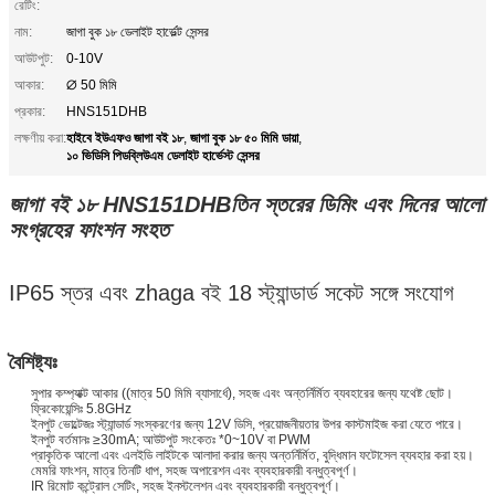
রেটিং:
নাম:
জাগা বুক ১৮ ডেলাইট হার্ভেল্ট সেন্সর
আউটপুট:
0-10V
আকার:
∅ 50 মিমি
প্রকার:
HNS151DHB
হাইবে ইউএফও জাগা বই ১৮
জাগা বুক ১৮ ৫০ মিমি ডায়া
লক্ষণীয় করা:
,
,
১০ ভিডিসি পিডব্লিউএম ডেলাইট হার্ভেস্ট সেন্সর
জাগা বই ১৮ HNS151DHB
তিন স্তরের ডিমিং এবং দিনের আলো
সংগ্রহের ফাংশন সংহত
IP65 স্তর এবং zhaga বই 18 স্ট্যান্ডার্ড সকেট সঙ্গে সংযোগ
বৈশিষ্ট্যঃ
সুপার কম্প্যাক্ট আকার ((মাত্র 50 মিমি ব্যাসার্ধে), সহজ এবং অন্তর্নির্মিত ব্যবহারের জন্য যথেষ্ট ছোট।
ফ্রিকোয়েন্সিঃ 5.8GHz
ইনপুট ভোল্টেজঃ স্ট্যান্ডার্ড সংস্করণের জন্য 12V ডিসি, প্রয়োজনীয়তার উপর কাস্টমাইজ করা যেতে পারে।
ইনপুট বর্তমানঃ ≥30mA; আউটপুট সংকেতঃ *0~10V বা PWM
প্রাকৃতিক আলো এবং এলইডি লাইটকে আলাদা করার জন্য অন্তর্নির্মিত, বুদ্ধিমান ফটোসেল ব্যবহার করা হয়।
মেমরি ফাংশন, মাত্র তিনটি ধাপ, সহজ অপারেশন এবং ব্যবহারকারী বন্ধুত্বপূর্ণ।
IR রিমোট কন্ট্রোল সেটিং, সহজ ইনস্টলেশন এবং ব্যবহারকারী বন্ধুত্বপূর্ণ।