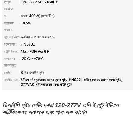
ইনপুট
120-277V AC 50/60Hz
ভোল্টেজ:
গ্ম:
সর্বোচ্চ 400W(ক্যাপাসিটিভ)
স্ট্যান্ডবাই
~0.5W
পাওয়ার:
কন্ট্রোল টাইপ:
অন/অফ এবং লাক্স অফ ফাংশন
মডেল নাম:
HNS201
মাউন্ট উচ্চতা:
Max.
সর্বোচ্চ
6m
6 মি
অপারেশন
-20℃ ~ +70℃
তাপমাত্রা:
সেটিং:
8 পিন ডিআইপি সুইচ
ইটিএল মাইক্রোওয়েভ মোশন সেন্সর সুইচ
HNS201 মাইক্রোওয়েভ মোশন সেন্সর সুইচ
লক্ষণীয় করা:
,
,
277VAC মাইক্রোওয়েভ সেন্সর লাইট সুইচ
ডিআইপি সুইচ সেটিং দ্বারা 120-277V এসি ইনপুট ইটিএল
সার্টিফিকেশন অন/অফ এবং লাক্স অফ ফাংশন