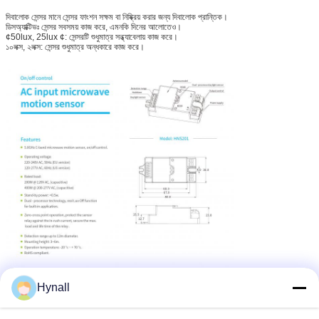
দিবালোক সেন্সর মানে সেন্সর ফাংশন সক্ষম বা নিষ্ক্রিয় করার জন্য দিবালোক প্রান্তিক।
ডিসঅ্যাক্টিভঃ সেন্সর সবসময় কাজ করে, এমনকি দিনের আলোতেও।
¢50lux, 25lux ¢: সেন্সরটি শুধুমাত্র সন্ধ্যাবেলায় কাজ করে।
১০লক্স, ২লক্স: সেন্সর শুধুমাত্র অন্ধকারে কাজ করে।
Hynall