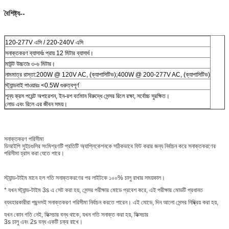
বৈশিষ্ট্য--
120-277V এসি / 220-240V এসি
সনাক্তকরণ ব্যাসার্ধঃ প্রায় 12 মিটার ব্যাসার্ধ।
মাউন্ট উচ্চতাঃ ৩-৬ মিটার।
নামমাত্র রাস্তা:200W @ 120V AC, (ক্যাপাসিটিভ);400W @ 200-277V AC, (ক্যাপাসিটিভ)
স্ট্যান্ডবাই পাওয়ারঃ <0.5W গুরুত্বপূর্ণ
শূন্য ক্রস পয়েন্ট অপারেশন, ইন-রশ বর্তমান বিরুদ্ধে সেন্সর রিলে রক্ষা, সর্বোচ্চ সুরক্ষিত।
লোড এবং রিলে এর জীবন সময়।
সনাক্তকরণ পরিসীমা
ডিআইপি সুইচগুলির সংমিশ্রণটি প্রতিটি অ্যাপ্লিকেশনকে সঠিকভাবে ফিট করার জন্য নির্বাচন করে সনাক্তকরণের
পরিসীমা হ্রাস করা যেতে পারে।
স্ট্যান্ড-টাইম মানে হল গতি সনাক্তকরণের পর লাইটকে ১০০% চালু রাখার সময়কাল।
* যখন স্ট্যান্ড-টাইম 3s এ সেট করা হয়, সেন্সর পরীক্ষার মোডে প্রবেশ করে, এই পরীক্ষার মোডটি প্রধানত
ব্যবহারকারীরা পছন্দসই সনাক্তকরণ পরিসীমা নির্বাচন করতে পারেন। এই মোডে, দিন আলো সেন্সর নিষ্ক্রিয় করা হয়,
যখন কোন গতি নেই, ফিক্সচার বন্ধ থাকে, যখন গতি সনাক্ত করা হয়, ফিক্সচার
3s চালু এবং 2s বন্ধ একটি চক্র রাখে।