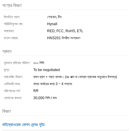
পণ্যের বিবরণ
উৎপত্তি স্থল:
শেনঝেন, চীন
পরিচিতিমুলক নাম:
Hynall
সাক্ষ্যদান:
RED, FCC, RoHS, ETL
মডেল নম্বার:
HNS201 বিপরীত সংস্করণ
প্রদান
ন্যূনতম চাহিদার পরিমাণ:
৩০০ পিসি
মূল্য:
To be negotiated
প্যাকেজিং বিবরণ:
বাবল ব্যাগ + শক্ত কাগজ। (রঙ বাক্স বা ফোস্কা প্যাকেজ অনুরোধে উপলব্ধ)
ডেলিভারি সময়:
বাল্ক অর্ডারের জন্য 3 ~ 4 সপ্তাহ
পরিশোধের শর্ত:
টি/টি
যোগানের ক্ষমতা:
30,000 পিসি / মাস
বিবরণ
মাইক্রোওয়েভ মোশন সেন্সর সুইচ