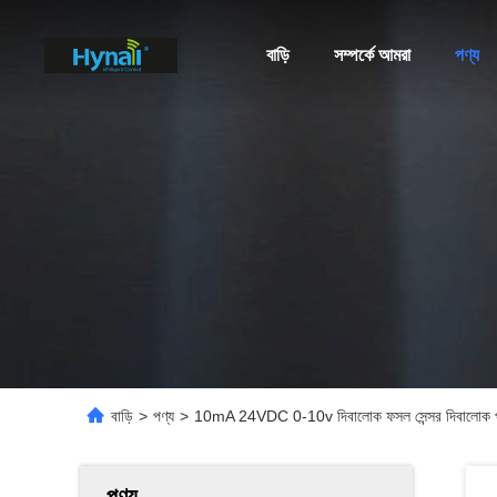
বাড়ি
সম্পর্কে আমরা
পণ্য
বাড়ি
>
পণ্য
>
10mA 24VDC 0-10v দিবালোক ফসল সেন্সর দিবালোক পর্
পণ্য