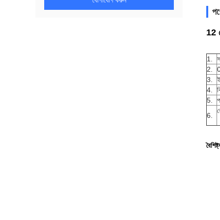
যোগাযোগ করুন
পণ্
12 
1.
স
2.
3.
ই
4.
ব
5.
প
র
6.
বৈশিষ্ট্