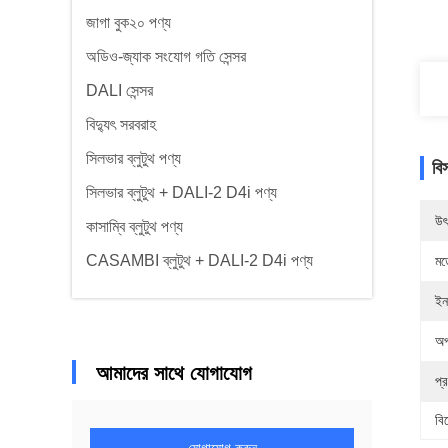
জাগা বুক২০ পণ্য
অডিও-জ্যাক সংযোগ গতি সেন্সর
DALI সেন্সর
বিদ্যুৎ সরবরাহ
সিলভার ব্লুটুথ পণ্য
বি
সিলভার ব্লুটুথ + DALI-2 D4i পণ্য
উৎ
কাসাম্বি ব্লুটুথ পণ্য
CASAMBI ব্লুটুথ + DALI-2 D4i পণ্য
মড
ইন
অপ
আমাদের সাথে যোগাযোগ
প্
বি