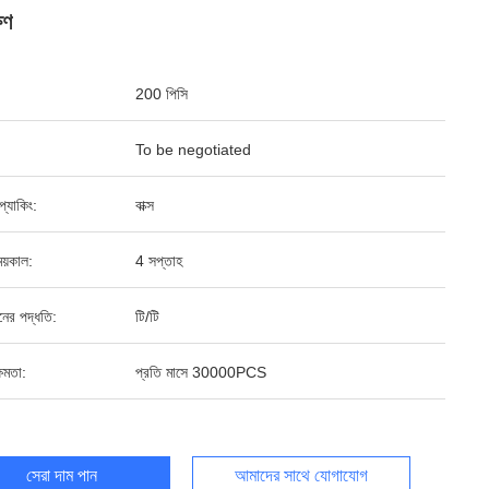
ষণ
200 পিসি
To be negotiated
ড প্যাকিং:
বাক্স
য়কাল:
4 সপ্তাহ
ানের পদ্ধতি:
টি/টি
ষমতা:
প্রতি মাসে 30000PCS
সেরা দাম পান
আমাদের সাথে যোগাযোগ