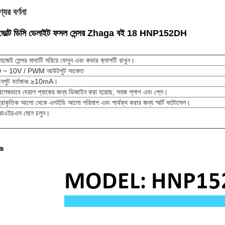
যের বর্ণনা
ভোল্ট ডিসি ডেলাইট ফসল সেন্সর Zhaga বই 18 HNP152DH
হজেই সেন্সর মাথাটি সরিয়ে ফেলুন এবং কভার ক্যাপটি রাখুন।
0 ~ 10V / PWM আউটপুট সংকেত
নপুট বর্তমানঃ ≥10mA।
িশেষভাবে দেয়াল প্যাকের জন্য ডিজাইন করা হয়েছে, সহজ প্লাগ এবং প্লে।
্রাকৃতিক আলো থেকে এলইডি আলো পরিমাপ এবং পার্থক্য করার জন্য স্মার্ট ফটোসেল।
োএইচএস মেনে চলুন।
যঃ