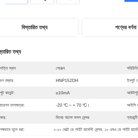
বিস্তারিত তথ্য
পণ্যের বর্ণনা
স্তারিত তথ্য
পত্তি স্থল
শেঞ্জেন
পরিচিতি
েল নম্বার
HNP152DH
ইনপুট ভ
পুট কারেন্ট:
≥10mA
আউটপুট
ারেশন তাপমাত্রা:
-20 ℃ ~ + 70 ℃।
আইপি হ
রকার:
দিনের আলো ফসল সেন্সর
গ্যারান্টি
শেষভাবে তুলে ধরা:
০-১০ ভোল্ট ডে লাইট হার্ভেস্ট সেন্সর
, 
১০ এমএ ডে লাইট হার্ভেস্