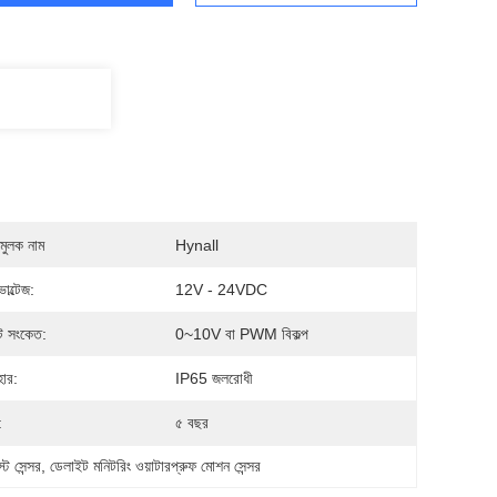
মুলক নাম
Hynall
োল্টেজ:
12V - 24VDC
 সংকেত:
0~10V বা PWM বিকল্প
ার:
IP65 জলরোধী
:
৫ বছর
ট সেন্সর
, 
ডেলাইট মনিটরিং ওয়াটারপ্রুফ মোশন সেন্সর