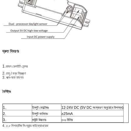
দ্রুত বিবরণঃ
1.
ডাবল ডেলাইট সেন্সর
2. চালু / বন্ধ নিয়ন্ত্রণ
3. লক্স-অফ ফাংশন
বৈশিষ্ট্যঃ
1.
ইনপুট ভোল্টেজঃ
12-24V DC (5V DC সংস্করণ অনুরোধে উপলব্ধ)
2.
ইনপুট বর্তমানঃ
≥25mA
3.
মাউন্ট উচ্চতাঃ
৩-৬ মিটার
4. ৫.৮ গিগাহার্টজ সি-ব্যান্ড মাইক্রোওয়েভ