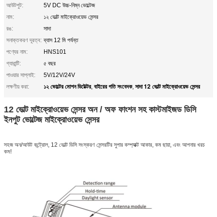
আউটপুট:
5V DC উচ্চ-নিম্ন ভোল্টেজ
নাম:
১২ ভোল্ট মাইক্রোওয়েভ সেন্সর
রঙ:
সাদা
সনাক্তকরণ দূরত্ব:
ব্যাস 12 মি পর্যন্ত
পণ্যের নাম:
HNS101
গ্যারান্টি:
৫ বছর
পাওয়ার সাপ্লাই:
5V/12V/24V
১২ ভোল্টের মোশন ডিটেক্টর
বাইরের গতি সংবেদক
সাদা 12 ভোল্ট মাইক্রোওয়েভ সেন্সর
লক্ষণীয় করা:
,
,
12 ভোল্ট মাইক্রোওয়েভ সেন্সর অন / অফ ফাংশন সহ কাস্টমাইজড ডিসি
ইনপুট ভোল্টেজ মাইক্রোওয়েভ সেন্সর
সহজ অন/আউট কন্ট্রোল, 12 ভোল্ট ডিসি সংস্করণ সেন্সরটির সুপার কম্প্যাক্ট আকার, কম ছায়া, এবং আপনার খরচ
কম!