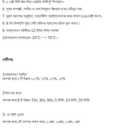
5. ৫ ভোল্ট ডিসি উচ্চ-নিম্ন ভোল্টেজ আউটপুট সিগন্যাল।
6. সুপার কম্প্যাক্ট, নমনীয় যে কোন উপযুক্ত ফিক্সচার মধ্যে একীভূত করা.
7. ডুয়াল প্রসেসর প্রযুক্তি, অন্তর্নির্মিত অ্যাপ্লিকেশনের জন্য বাস্তব Lux-Off ফাংশন.
8. 8 পিন ডিআইপি সুইচ সেটিং বিভিন্ন গ্রাহকের চাহিদা পূরণ করতে।
9. সনাক্তকরণ পরিসীমাঃ 12 মিটার পর্যন্ত ব্যাসার্ধ
10অপারেশন তাপমাত্রাঃ -20°C ~ + 70°C।
সেটিংসঃ
1সনাক্তকরণ ব্যাপ্তি
আপনার জন্য ৪ টি বিকল্পঃ ১০০%, ৭৫%, ৫০%, ২৫%
2সময় ধরে রাখো
আপনার জন্য 6 টি বিকল্পঃ T3s, 30s, 90s, 5 মিনিট, 10 মিনিট, 30 মিনিট
3- ডে লাইট সেন্সর:
আপনার জন্য ৫টি অপশনঃ অক্ষম করুন, ৫০লক্স, ২৫লক্স, ১০লক্স, ২লক্স