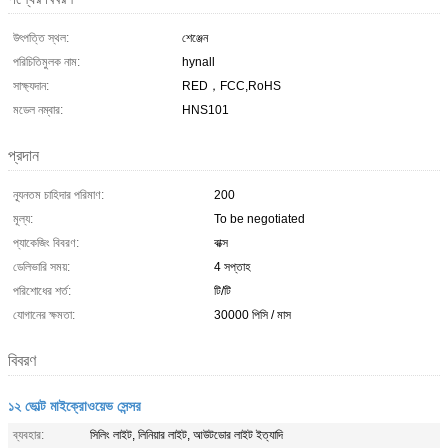
উৎপত্তি স্থল:
শেঞ্জেন
পরিচিতিমুলক নাম:
hynall
সাক্ষ্যদান:
RED，FCC,RoHS
মডেল নম্বার:
HNS101
প্রদান
ন্যূনতম চাহিদার পরিমাণ:
200
মূল্য:
To be negotiated
প্যাকেজিং বিবরণ:
বাক্স
ডেলিভারি সময়:
4 সপ্তাহ
পরিশোধের শর্ত:
টি/টি
যোগানের ক্ষমতা:
30000 পিসি / মাস
বিবরণ
১২ ভোল্ট মাইক্রোওয়েভ সেন্সর
ব্যবহার:
সিলিং লাইট, লিনিয়ার লাইট, আউটডোর লাইট ইত্যাদি