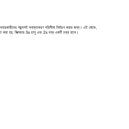
ব্যবহারকারীদের পছন্দসই সনাক্তকরণ পরিসীমা নির্বাচন করার জন্য। এই মোডে,
ক্ত করা হয়, ফিক্সচার 3s চালু এবং 2s বন্ধ একটি চক্র রাখে।