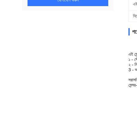
যোগাযোগ করুন
এই
বি
পণ্
এই সে
১ - 
২ - ন
3 - অ-
সরাস
সেন্স