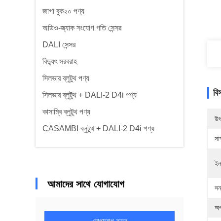
জাগা বুক২০ পণ্য
অডিও-জ্যাক সংযোগ গতি সেন্সর
DALI সেন্সর
বিদ্যুৎ সরবরাহ
সিলভার ব্লুটুথ পণ্য
বি
সিলভার ব্লুটুথ + DALI-2 D4i পণ্য
কাসাম্বি ব্লুটুথ পণ্য
উৎ
CASAMBI ব্লুটুথ + DALI-2 D4i পণ্য
সাক
ইন
আমাদের সাথে যোগাযোগ
সন
অপ