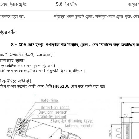
চএফ ফ্রিকোয়েন্সি:
5.8 গিগাহার্টজ
পণ্যের গ্
শেষভাবে তুলে ধরা:
মাইক্রোওয়েভ মুভমেন্ট সেন্সর
, 
মাইক্রোওয়েভ সেন্সর সুইচ
, 
সৌর
যের বর্ণনা
8 ~ 30V ডিসি ইনপুট, উপস্থিতি গতি ডিটেক্টর, সেন্সর - সৌর সিস্টেমের জন্য ডিআইএম স
ন্সরটি বিশেষভাবে ডিজাইন করা হয়েছেঃ
সৌরজগতের প্রয়োগ।
িম্ন ভোল্টেজ হ্যালোজেন ল্যাম্প প্রয়োগ।
ডিমেবল ধ্রুবক ভোল্টেজের সাথে স্ট্যান্ডার্ড ফিক্সচার
ড্রাইভার।
রি এলইডিতে আউটপুট!
র-ডিম ফাংশন সহজেই একটি একক পিসি HNS105 যোগ করে অর্জন করা হয়!