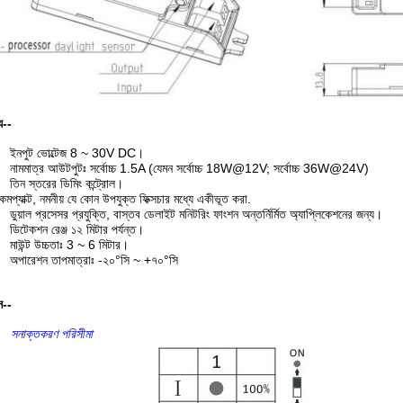
্য--
ইনপুট ভোল্টেজ 8 ~ 30V DC।
নামমাত্র আউটপুটঃ সর্বোচ্চ 1.5A (যেমন সর্বোচ্চ 18W@12V; সর্বোচ্চ 36W@24V)
তিন স্তরের ডিমিং কন্ট্রোল।
 কমপ্যাক্ট, নমনীয় যে কোন উপযুক্ত ফিক্সচার মধ্যে একীভূত করা.
ডুয়াল প্রসেসর প্রযুক্তি, বাস্তব ডেলাইট মনিটরিং ফাংশন অন্তর্নির্মিত অ্যাপ্লিকেশনের জন্য।
ডিটেকশন রেঞ্জ ১২ মিটার পর্যন্ত।
মাউন্ট উচ্চতাঃ 3 ~ 6 মিটার।
অপারেশন তাপমাত্রাঃ -২০°সি ~ +৭০°সি
স--
সনাক্তকরণ পরিসীমা