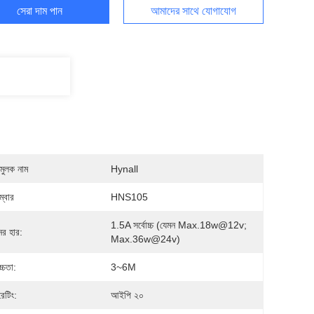
সেরা দাম পান
আমাদের সাথে যোগাযোগ
মুলক নাম
Hynall
্বার
HNS105
1.5A সর্বোচ্চ (যেমন Max.18w@12v; 
ের হার:
Max.36w@24v)
চ্চতা:
3~6M
েটিং:
আইপি ২০