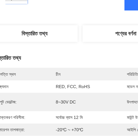
বিস্তারিত তথ্য
পণ্যের বর্ণনা
স্তারিত তথ্য
পত্তি স্থল
চীন
পরিচিতি
্ষ্যদান
RED, FCC, RoHS
মডেল নম
পুট ভোল্টেজ:
8~30V DC
উৎপাদন
াক্তকরণ পরিসীমা:
সর্বোচ্চ ব্যাস 12 মি
মাউন্ট উ
ারেশন তাপমাত্রা:
-20℃ ~ +70℃
আইপি র