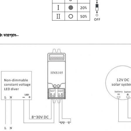
রিং ডায়াগ্রাম--