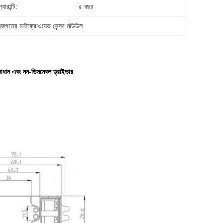
যারান্টি:
৫ বছর
জগতের মাইক্রোওয়েভ সেন্সর মডিউল
মাধান এবং নন-ডিমমেবল ড্রাইভার