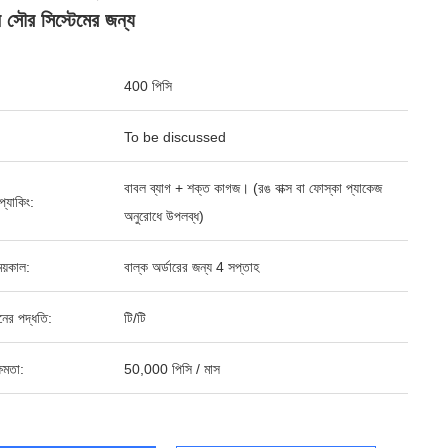
 সৌর সিস্টেমের জন্য
400 পিসি
To be discussed
বাবল ব্যাগ + শক্ত কাগজ। (রঙ বাক্স বা ফোস্কা প্যাকেজ
ড প্যাকিং:
অনুরোধে উপলব্ধ)
য়কাল:
বাল্ক অর্ডারের জন্য 4 সপ্তাহ
ানের পদ্ধতি:
টি/টি
ষমতা:
50,000 পিসি / মাস