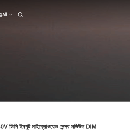
gali
0V ডিসি ইনপুট মাইক্রোওয়েভ সেন্সর মডিউল DIM