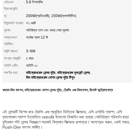
এইচএফ
5.8 গিগাহার্টজ
ফ্রিকোয়েন্সি:
গ্ম:
200W(প্রতিরোধী), 150W(ক্যাপাসিটিভ)
স্ট্যান্ডবাই পাওয়ার:
<১ ওয়াট
সুরক্ষা:
অতিরিক্ত তাপ এবং ওভার লোড সুরক্ষা
সনাক্তকরণ
সর্বোচ্চ ব্যাস 12 মি
পরিসীমা:
মাউন্ট উচ্চতা:
3~6M
পণ্যের গ্যারান্টি:
৫ বছর
আইপি রেটিং:
আইপি ২০
মাইক্রোওয়েভ সেন্সর সুইচ
মাইক্রোওয়েভ মুভমেন্ট সেন্সর
লক্ষণীয় করা:
,
,
ডিম মাইক্রোওয়েভ মোশন সেন্সর সুইচ টিপুন
ধাক্কা-ডিম ফাংশন, মাইক্রোওয়েভ মোশন সেন্সর সুইচ, ট্রেলিং এজ ডিমমেবল, রিমোট কন্ট্রোলযোগ্য
এই সেন্সরটি বিশেষ করে ট্রেলিং এজ প্রযুক্তি ভিত্তিক ফিক্সচার, এসি এলইডি ল্যাম্প, এসি
হ্যালোজেন ল্যাম্প ইত্যাদিতে retrofit উদ্দেশ্যে ডিজাইন করা হয়েছে।অতিরিক্ত পরিবর্তন ছাড়া
বুদ্ধিমান গতি সেন্সর নিয়ন্ত্রণে সহজেই বিদ্যমান ফিক্সচার রূপান্তর / আপগ্রেড করুন, একই সময়ে,
Push-Dim ফাংশন অর্জিত।