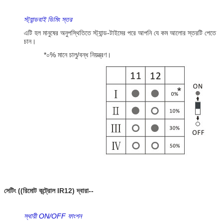
স্ট্যান্ডবাই ডিমিং স্তর
এটি হল মানুষের অনুপস্থিতিতে স্ট্যান্ড-টাইমের পরে আপনি যে কম আলোর স্তরটি পেতে
চান।
*০% মানে চালু/বন্ধ নিয়ন্ত্রণ।
সেটিং ((রিমোট কন্ট্রোল IR12) দ্বারা--
স্থায়ী ON/OFF ফাংশন