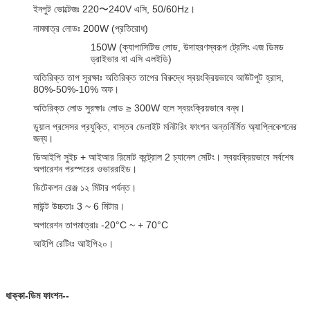
ইনপুট ভোল্টেজঃ 220〜240V এসি, 50/60Hz।
নামমাত্র লোডঃ 200W (প্রতিরোধ)
150W (ক্যাপাসিটিভ লোড, উদাহরণস্বরূপ ট্রেলিং এজ ডিমড
ড্রাইভার বা এসি এলইডি)
অতিরিক্ত তাপ সুরক্ষাঃ অতিরিক্ত তাপের বিরুদ্ধে স্বয়ংক্রিয়ভাবে আউটপুট হ্রাস,
80%-50%-10% অফ।
অতিরিক্ত লোড সুরক্ষাঃ লোড ≥ 300W হলে স্বয়ংক্রিয়ভাবে বন্ধ।
ডুয়াল প্রসেসর প্রযুক্তি, বাস্তব ডেলাইট মনিটরিং ফাংশন অন্তর্নির্মিত অ্যাপ্লিকেশনের
জন্য।
ডিআইপি সুইচ + আইআর রিমোট কন্ট্রোল 2 চ্যানেল সেটিং। স্বয়ংক্রিয়ভাবে সর্বশেষ
অপারেশন পরস্পরের ওভাররাইড।
ডিটেকশন রেঞ্জ ১২ মিটার পর্যন্ত।
মাউন্ট উচ্চতাঃ 3 ~ 6 মিটার।
অপারেশন তাপমাত্রাঃ -20°C ~ + 70°C
আইপি রেটিংঃ আইপি২০।
ধাক্কা-ডিম ফাংশন--