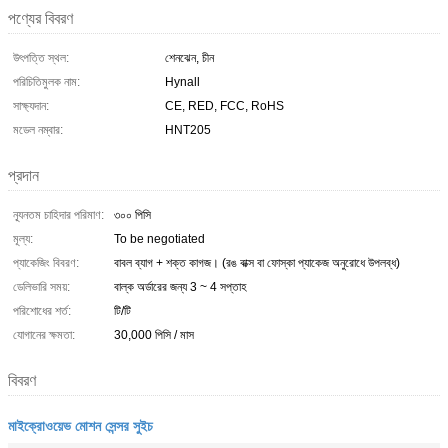
পণ্যের বিবরণ
উৎপত্তি স্থল:
শেনঝেন, চীন
পরিচিতিমুলক নাম:
Hynall
সাক্ষ্যদান:
CE, RED, FCC, RoHS
মডেল নম্বার:
HNT205
প্রদান
ন্যূনতম চাহিদার পরিমাণ:
৩০০ পিসি
মূল্য:
To be negotiated
প্যাকেজিং বিবরণ:
বাবল ব্যাগ + শক্ত কাগজ। (রঙ বাক্স বা ফোস্কা প্যাকেজ অনুরোধে উপলব্ধ)
ডেলিভারি সময়:
বাল্ক অর্ডারের জন্য 3 ~ 4 সপ্তাহ
পরিশোধের শর্ত:
টি/টি
যোগানের ক্ষমতা:
30,000 পিসি / মাস
বিবরণ
মাইক্রোওয়েভ মোশন সেন্সর সুইচ