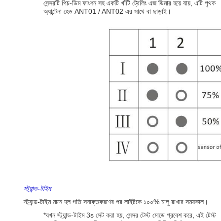
সেন্সরটি পিচ-ডিম ফাংশন সহ একটি খাঁটি ট্রেলিং এজ ডিমার হয়ে যায়, এটি পৃথক
অ্যান্টেনা হেড ANT01 / ANT02 এর সাথে বা ছাড়াই।
স্ট্যান্ড-টাইম
স্ট্যান্ড-টাইম মানে হল গতি সনাক্তকরণের পর লাইটকে ১০০% চালু রাখার সময়কাল।
*যখন স্ট্যান্ড-টাইম 3s সেট করা হয়, সেন্সর টেস্ট মোডে প্রবেশ করে, এই টেস্ট