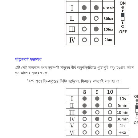
স্ট্যান্ডবাই সময়কাল
এটি সেই সময়কাল যখন ল্যাম্পটি মানুষের দীর্ঘ অনুপস্থিতিতে পুরোপুরি বন্ধ হওয়ার আগে
কম আলোর স্তরে থাকে।
'+∞' মানে দ্বি-স্তরের ডিমিং কন্ট্রোল, ফিক্সচার কখনোই বন্ধ হয় না।