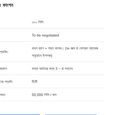
ং ফাংশন
৩০০ পিসি
To be negotiated
বাবল ব্যাগ + শক্ত কাগজ। (রঙ বাক্স বা ফোস্কা প্যাকেজ
ড প্যাকিং:
অনুরোধে উপলব্ধ)
য়কাল:
বাল্ক অর্ডারের জন্য 3 ~ 4 সপ্তাহ
ানের পদ্ধতি:
টি/টি
ষমতা:
50,000 পিসি / মাস