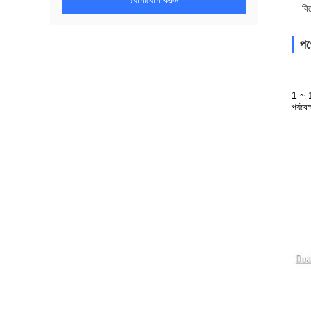
যোগাযোগ করুন
বি
পণ্
1 ~ 1
পর্যব