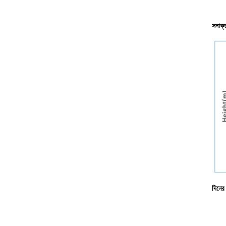
সনাক্ত
দিনের