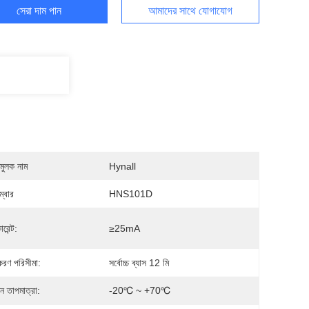
সেরা দাম পান
আমাদের সাথে যোগাযোগ
মুলক নাম
Hynall
্বার
HNS101D
রেন্ট:
≥25mA
করণ পরিসীমা:
সর্বোচ্চ ব্যাস 12 মি
ন তাপমাত্রা:
-20℃ ~ +70℃