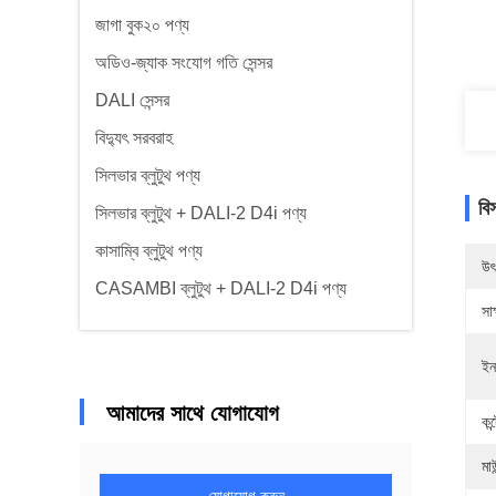
জাগা বুক২০ পণ্য
অডিও-জ্যাক সংযোগ গতি সেন্সর
DALI সেন্সর
বিদ্যুৎ সরবরাহ
সিলভার ব্লুটুথ পণ্য
বি
সিলভার ব্লুটুথ + DALI-2 D4i পণ্য
কাসাম্বি ব্লুটুথ পণ্য
উৎ
CASAMBI ব্লুটুথ + DALI-2 D4i পণ্য
সাক
ইন
আমাদের সাথে যোগাযোগ
কন
মাউ