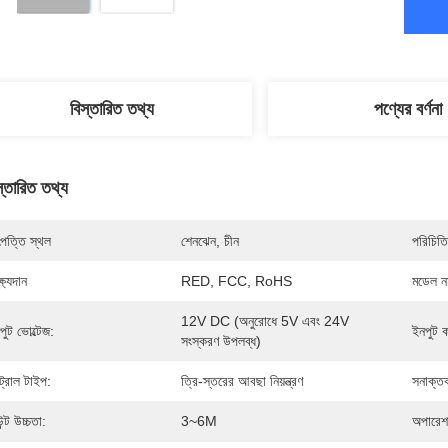
বিস্তারিত তথ্য
পণ্যের বর্ণনা
স্তারিত তথ্য
পত্তি স্থল
শেনঝেন, চীন
পরিচিতি
্ষ্যদান
RED, FCC, RoHS
মডেল নম
12V DC (অনুরোধে 5V এবং 24V 
পুট ভোল্টেজ:
ইনপুট কা
সংস্করণ উপলব্ধ)
্ট্রোল টাইপ:
ত্রি-স্তরের আবছা নিয়ন্ত্রণ
সনাক্ত
ন্ট উচ্চতা:
3~6M
অপারেশ