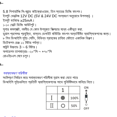
্য--
5.8 গিগাহার্টজ সি-ব্যান্ড মাইক্রোওয়েভ, তিন স্তরের ডিমিং ফাংশন।
ইনপুট ভোল্টেজ 12V DC (5V & 24V DC সংস্করণ অনুরোধে উপলব্ধ) ।
ইনপুট বর্তমানঃ ≥25mA।
১-১০ ভোল্ট ডিমিং আউটপুট।
সুপার কমপ্যাক্ট, নমনীয় যে কোন উপযুক্ত ফিক্সচার মধ্যে একীভূত করা.
ডুয়াল প্রসেসর প্রযুক্তি, বাস্তব ডেলাইট মনিটরিং ফাংশন অন্তর্নির্মিত অ্যাপ্লিকেশনের জন্য।
৮ পিন ডিআইপি সুইচ সেটিং, বিভিন্ন গ্রাহকের চাহিদা মেটাতে একাধিক বিকল্প।
ডিটেকশন রেঞ্জ ১২ মিটার পর্যন্ত।
মাউন্ট উচ্চতাঃ 3 ~ 6 মিটার।
অপারেশন তাপমাত্রাঃ -২০°সি ~ +৭০°সি
রোএইচএস মেনে চলুন।
স--
সনাক্তকরণ পরিসীমা
সংমিশ্রণ নির্বাচন করে সনাক্তকরণ পরিসীমা হ্রাস করা যেতে পারে
ডিআইপি সুইচগুলিতে প্রতিটি অ্যাপ্লিকেশনের সাথে সুনির্দিষ্টভাবে মানিয়ে নিতে।