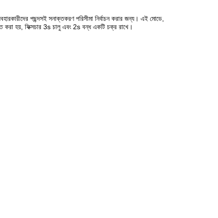
ব্যবহারকারীদের পছন্দসই সনাক্তকরণ পরিসীমা নির্বাচন করার জন্য। এই মোডে,
ক্ত করা হয়, ফিক্সচার 3s চালু এবং 2s বন্ধ একটি চক্র রাখে।