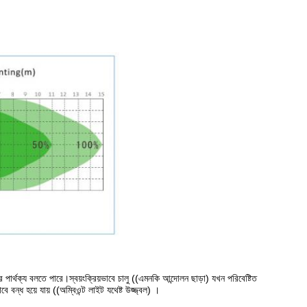
 পার্থক্য বলতে পারে।স্বয়ংক্রিয়ভাবে চালু ((এমনকি আন্দোলন ছাড়া) যখন পরিবেষ্টিত
 বন্ধ হয়ে যায় ((অম্বিওন্ট লাইট যথেষ্ট উজ্জ্বল) ।