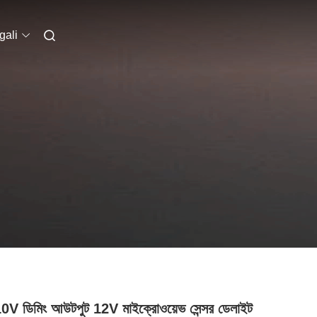
gali
0V ডিমিং আউটপুট 12V মাইক্রোওয়েভ সেন্সর ডেলাইট