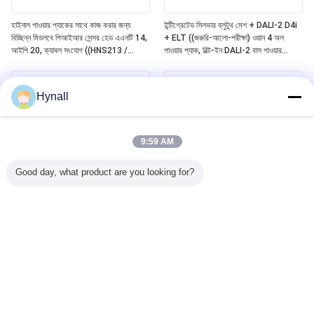
হাইনাল পাওয়ার প্যাকের সাথে কাজ করার জন্য
ইন্টিগ্রেটেড সিলভার ব্লুটুথ মেশ + DALI-2 D4i
বিচ্ছিন্ন মিডলবে পিআইআর সেন্সর হেড এএনটি 14,
+ ELT ((জরুরি-আলো-পরীক্ষা) ওয়ান 4 অল
আইপি 20, ক্যাবল সংযোগ ((HNS213 /
পাওয়ার প্যাক, বিল্ট-ইন DALI-2 বাস পাওয়ার
HNS213DL / HNB213DL-ELT)
সাপ্লাই, বিচ্ছিন্নযোগ্য হাইনাল সেন্সর হেডগুলির সাথে
কাজ ((ANT11/12/13/14)
Hynall
9:59 AM
Good day, what product are you looking for?
Zhaga Book20 ভিত্তিক DALI-2 D4i
Zhaga Book20 Based SILVAIR ব্লুটুথ
PIR মোশন সেন্সর, স্ব-নিয়ন্ত্রিত "অ্যাপ্লিকেশন
Mesh PIR Motion Sensor, DALI-2
কন্ট্রোলার", মিডলবে ডিটেকশন রেঞ্জ সহ বিশেষভাবে
D4i আউটপুট, স্বয়ংসম্পূর্ণ "অ্যাপ্লিকেশন
4 ~ 8 মিটার ইনস্টলেশনের জন্য
কন্ট্রোলার", মিডলবে ডিটেকশন রেঞ্জ সহ বিশেষভাবে
4~8 মিটার ইনস্টলেশনের জন্য