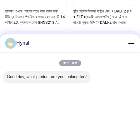
হাইনাল পাওয়ার প্যাকের সাথে কাজ করার জন্য
ইন্টিগ্রেটেড সিলভার ব্লুটুথ মেশ + DALI-2 D4i
বিচ্ছিন্ন মিডলবে পিআইআর সেন্সর হেড এএনটি 14,
+ ELT ((জরুরি-আলো-পরীক্ষা) ওয়ান 4 অল
আইপি 20, ক্যাবল সংযোগ ((HNS213 /
পাওয়ার প্যাক, বিল্ট-ইন DALI-2 বাস পাওয়ার
HNS213DL / HNB213DL-ELT)
সাপ্লাই, বিচ্ছিন্নযোগ্য হাইনাল সেন্সর হেডগুলির সাথে
কাজ ((ANT11/12/13/14)
Hynall
9:20 AM
Good day, what product are you looking for?
Zhaga Book20 ভিত্তিক DALI-2 D4i
Zhaga Book20 Based SILVAIR ব্লুটুথ
PIR মোশন সেন্সর, স্ব-নিয়ন্ত্রিত "অ্যাপ্লিকেশন
Mesh PIR Motion Sensor, DALI-2
কন্ট্রোলার", মিডলবে ডিটেকশন রেঞ্জ সহ বিশেষভাবে
D4i আউটপুট, স্বয়ংসম্পূর্ণ "অ্যাপ্লিকেশন
4 ~ 8 মিটার ইনস্টলেশনের জন্য
কন্ট্রোলার", মিডলবে ডিটেকশন রেঞ্জ সহ বিশেষভাবে
4~8 মিটার ইনস্টলেশনের জন্য