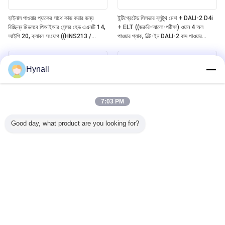
হাইনাল পাওয়ার প্যাকের সাথে কাজ করার জন্য
ইন্টিগ্রেটেড সিলভার ব্লুটুথ মেশ + DALI-2 D4i
বিচ্ছিন্ন মিডলবে পিআইআর সেন্সর হেড এএনটি 14,
+ ELT ((জরুরি-আলো-পরীক্ষা) ওয়ান 4 অল
আইপি 20, ক্যাবল সংযোগ ((HNS213 /
পাওয়ার প্যাক, বিল্ট-ইন DALI-2 বাস পাওয়ার
HNS213DL / HNB213DL-ELT)
সাপ্লাই, বিচ্ছিন্নযোগ্য হাইনাল সেন্সর হেডগুলির সাথে
কাজ ((ANT11/12/13/14)
Hynall
7:03 PM
Good day, what product are you looking for?
Zhaga Book20 ভিত্তিক DALI-2 D4i
Zhaga Book20 Based SILVAIR ব্লুটুথ
PIR মোশন সেন্সর, স্ব-নিয়ন্ত্রিত "অ্যাপ্লিকেশন
Mesh PIR Motion Sensor, DALI-2
কন্ট্রোলার", মিডলবে ডিটেকশন রেঞ্জ সহ বিশেষভাবে
D4i আউটপুট, স্বয়ংসম্পূর্ণ "অ্যাপ্লিকেশন
4 ~ 8 মিটার ইনস্টলেশনের জন্য
কন্ট্রোলার", মিডলবে ডিটেকশন রেঞ্জ সহ বিশেষভাবে
4~8 মিটার ইনস্টলেশনের জন্য