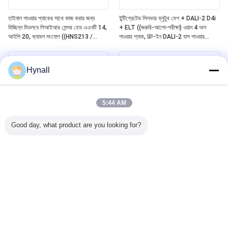
হাইনাল পাওয়ার প্যাকের সাথে কাজ করার জন্য
ইন্টিগ্রেটেড সিলভার ব্লুটুথ মেশ + DALI-2 D4i
বিচ্ছিন্ন মিডলবে পিআইআর সেন্সর হেড এএনটি 14,
+ ELT ((জরুরি-আলো-পরীক্ষা) ওয়ান 4 অল
আইপি 20, ক্যাবল সংযোগ ((HNS213 /
পাওয়ার প্যাক, বিল্ট-ইন DALI-2 বাস পাওয়ার
HNS213DL / HNB213DL-ELT)
সাপ্লাই, বিচ্ছিন্নযোগ্য হাইনাল সেন্সর হেডগুলির সাথে
কাজ ((ANT11/12/13/14)
Hynall
5:44 AM
Good day, what product are you looking for?
Zhaga Book20 ভিত্তিক DALI-2 D4i
Zhaga Book20 Based SILVAIR ব্লুটুথ
PIR মোশন সেন্সর, স্ব-নিয়ন্ত্রিত "অ্যাপ্লিকেশন
Mesh PIR Motion Sensor, DALI-2
কন্ট্রোলার", মিডলবে ডিটেকশন রেঞ্জ সহ বিশেষভাবে
D4i আউটপুট, স্বয়ংসম্পূর্ণ "অ্যাপ্লিকেশন
4 ~ 8 মিটার ইনস্টলেশনের জন্য
কন্ট্রোলার", মিডলবে ডিটেকশন রেঞ্জ সহ বিশেষভাবে
4~8 মিটার ইনস্টলেশনের জন্য